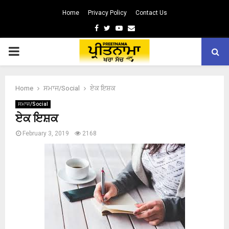
Home
Privacy Policy
Contact Us
Facebook
Twitter
Youtube
Email
PRIMARY
MENU
Home
ਸਮਾਜ/Social
ਏਕ ਇਸ਼ਕ
ਸਮਾਜ/Social
ਏਕ ਇਸ਼ਕ
February 3, 2019
2168