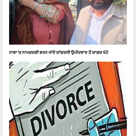
ਨਾਭਾ ’ਚ ਨਾਮਜ਼ਦਗੀ ਭਰਨ ਜਾਂਦੇ ਕਾਂਗਰਸੀ ਉਮੀਦਵਾਰ ਤੋਂ ਕਾਗਜ਼ ਖੋਹੇ