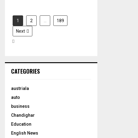
1
2
…
189
Next
CATEGORIES
austriala
auto
business
Chandighar
Education
English News