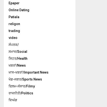
Epaper
Online Dating
Patiala
religon
trading
video
ਸੰਪਰਕ/
ਸਮਾਜ/Social
ਸਿਹਤ/Health
ਖਬਰਾਂ/News
ਖਾਸ-ਖਬਰਾਂ/Important News
ਖੇਡ-ਜਗਤ/Sports News
ਫਿਲਮ-ਸੰਸਾਰ/Filmy
ਰਾਜਨੀਤੀ/Politics
ਵਿਅੰਗ