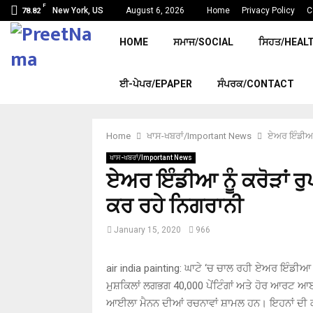
F
New York, US
August 6, 2026
Home
Privacy Policy
C
78.82
HOME
ਸਮਾਜ/SOCIAL
ਸਿਹਤ/HEAL
ਈ-ਪੇਪਰ/EPAPER
ਸੰਪਰਕ/CONTACT
Home
ਖਾਸ-ਖਬਰਾਂ/Important News
ਏਅਰ ਇੰਡੀਆ ਨੂ
ਖਾਸ-ਖਬਰਾਂ/Important News
ਏਅਰ ਇੰਡੀਆ ਨੂੰ ਕਰੋੜਾਂ ਰੁਪਏ
ਕਰ ਰਹੇ ਨਿਗਰਾਨੀ
January 15, 2020
966
air india painting: ਘਾਟੇ ‘ਚ ਚਾਲ ਰਹੀ ਏਅਰ ਇੰਡੀਆ ਨ
ਮੁਸ਼ਕਿਲਾਂ ਲਗਭਗ 40,000 ਪੇਂਟਿੰਗਾਂ ਅਤੇ ਹੋਰ ਆਰਟ ਆਈਟ
ਆਈਲਾ ਮੈਨਨ ਦੀਆਂ ਰਚਨਾਵਾਂ ਸ਼ਾਮਲ ਹਨ। ਇਹਨਾਂ ਦੀ