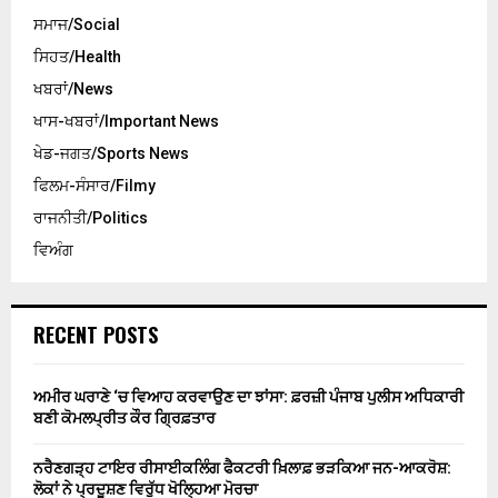
ਸਮਾਜ/Social
ਸਿਹਤ/Health
ਖਬਰਾਂ/News
ਖਾਸ-ਖਬਰਾਂ/Important News
ਖੇਡ-ਜਗਤ/Sports News
ਫਿਲਮ-ਸੰਸਾਰ/Filmy
ਰਾਜਨੀਤੀ/Politics
ਵਿਅੰਗ
RECENT POSTS
ਅਮੀਰ ਘਰਾਣੇ ‘ਚ ਵਿਆਹ ਕਰਵਾਉਣ ਦਾ ਝਾਂਸਾ: ਫ਼ਰਜ਼ੀ ਪੰਜਾਬ ਪੁਲੀਸ ਅਧਿਕਾਰੀ
ਬਣੀ ਕੋਮਲਪ੍ਰੀਤ ਕੌਰ ਗ੍ਰਿਫ਼ਤਾਰ
ਨਰੈਣਗੜ੍ਹ ਟਾਇਰ ਰੀਸਾਈਕਲਿੰਗ ਫੈਕਟਰੀ ਖ਼ਿਲਾਫ਼ ਭੜਕਿਆ ਜਨ-ਆਕਰੋਸ਼:
ਲੋਕਾਂ ਨੇ ਪ੍ਰਦੂਸ਼ਣ ਵਿਰੁੱਧ ਖੋਲ੍ਹਿਆ ਮੋਰਚਾ