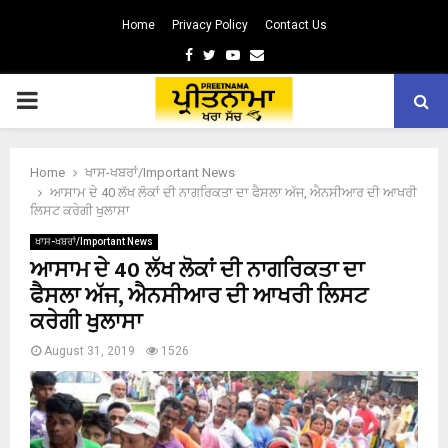
Home
Privacy Policy
Contact Us
Facebook
Twitter
Youtube
Email
PRIMARY
MENU
Home
ਖਾਸ-ਖਬਰਾਂ/Important News
ਆਸਾਮ ਦੇ 40 ਲੱਖ ਲੋਕਾਂ ਦੀ ਨਾਗਰਿਕਤਾ ਦਾ ਫੈਸਲਾ ਅੱਜ, ਐਨਸੀਆਰ ਦੀ ਆਖਰੀ
ਲਿਸਟ ਕਰੇਗੀ ਖੁਲਾਸਾ
ਖਾਸ-ਖਬਰਾਂ/Important News
ਆਸਾਮ ਦੇ 40 ਲੱਖ ਲੋਕਾਂ ਦੀ ਨਾਗਰਿਕਤਾ ਦਾ
ਫੈਸਲਾ ਅੱਜ, ਐਨਸੀਆਰ ਦੀ ਆਖਰੀ ਲਿਸਟ
ਕਰੇਗੀ ਖੁਲਾਸਾ
August 31, 2019
1526