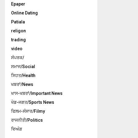
Epaper
Online Dating
Patiala
religon
trading
video
ਸੰਪਰਕ/
ਸਮਾਜ/Social
ਸਿਹਤ/Health
ਖਬਰਾਂ/News
ਖਾਸ-ਖਬਰਾਂ/Important News
ਖੇਡ-ਜਗਤ/Sports News
ਫਿਲਮ-ਸੰਸਾਰ/Filmy
ਰਾਜਨੀਤੀ/Politics
ਵਿਅੰਗ