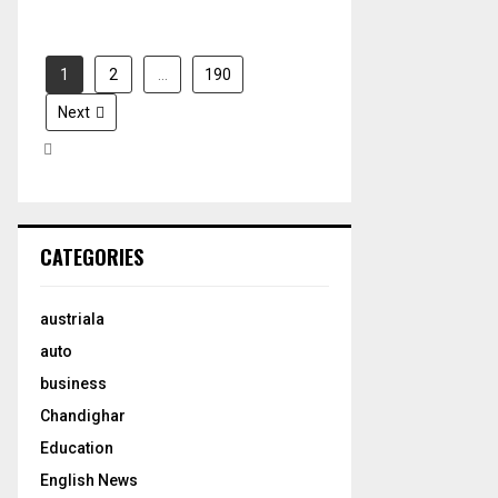
1
2
…
190
Next
CATEGORIES
austriala
auto
business
Chandighar
Education
English News