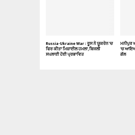
Russia-Ukraine War : ਰੂਸ ਨੇ ਯੂਕਰੇਨ ‘ਚ
ਮਨੀਪੁਰ 
ਫਿਰ ਕੀਤਾ ਮਿਜ਼ਾਈਲ ਹਮਲਾ, ਬਿਜਲੀ
‘ਚ ਆਇਆ 
ਸਪਲਾਈ ਹੋਈ ਪ੍ਰਭਾਵਿਤ
ਗੱਲ