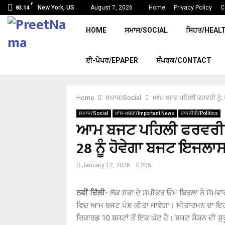
F
New York, US
August 7, 2026
Home
Privacy Policy
C
83.14
HOME
ਸਮਾਜ/SOCIAL
ਸਿਹਤ/HEAL
ਈ-ਪੇਪਰ/EPAPER
ਸੰਪਰਕ/CONTACT
Home
ਸਮਾਜ/Social
ਆਮ ਬਜਟ ਪਹਿਲੀ ਫਰਵਰੀ ਨੂੰ; 
ਸਮਾਜ/Social
ਖਾਸ-ਖਬਰਾਂ/Important News
ਰਾਜਨੀਤੀ/Politics
ਆਮ ਬਜਟ ਪਹਿਲੀ ਫਰਵਰੀ ਨੂ
28 ਨੂੰ ਹੋਵੇਗਾ ਬਜਟ ਇਜਲ
January 12, 2026
205
ਨਵੀਂ ਦਿੱਲੀ-
ਲੋਕ ਸਭਾ ਦੇ ਸਪੀਕਰ ਓਮ ਬਿਰਲਾ ਨੇ ਸੋਮਵਾਰ
ਵਿਚ ਆਮ ਬਜਟ ਪੇਸ਼ ਕੀਤਾ ਜਾਵੇਗਾ। ਸੀਤਾਰਮਨ ਦਾ ਇਹ 9ਵਾ
ਰਿਕਾਰਡ 10 ਬਜਟਾਂ ਤੋਂ ਇਕ ਘੱਟ ਹੈ। ਬਜਟ ਸੈਸ਼ਨ ਦੀ ਸ਼