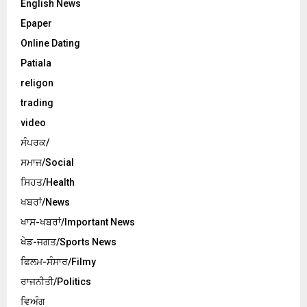
English News
Epaper
Online Dating
Patiala
religon
trading
video
ਸੰਪਰਕ/
ਸਮਾਜ/Social
ਸਿਹਤ/Health
ਖਬਰਾਂ/News
ਖਾਸ-ਖਬਰਾਂ/Important News
ਖੇਡ-ਜਗਤ/Sports News
ਫਿਲਮ-ਸੰਸਾਰ/Filmy
ਰਾਜਨੀਤੀ/Politics
ਵਿਅੰਗ