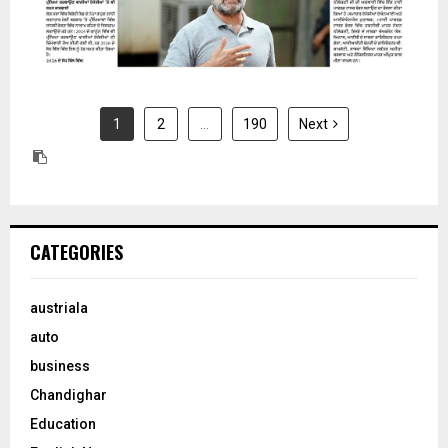
1
2
…
190
Next
CATEGORIES
austriala
auto
business
Chandighar
Education