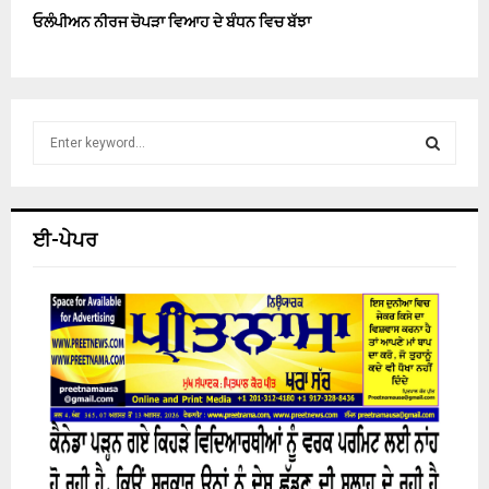
ਓਲੰਪੀਅਨ ਨੀਰਜ ਚੋਪੜਾ ਵਿਆਹ ਦੇ ਬੰਧਨ ਵਿਚ ਬੱਝਾ
S
e
a
S
r
c
E
ਈ-ਪੇਪਰ
h
f
A
o
r
R
:
C
H