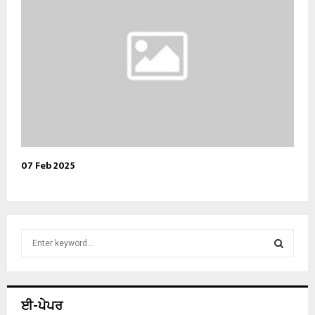
07 Feb 2025
S
e
a
S
r
c
E
ਈ-ਪੇਪਰ
h