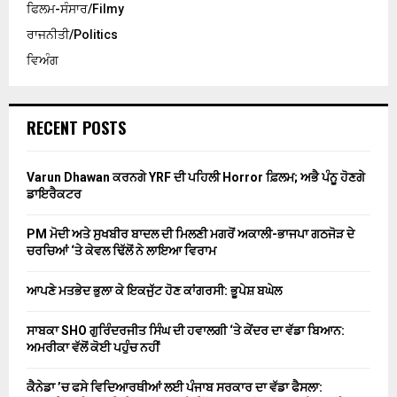
ਫਿਲਮ-ਸੰਸਾਰ/Filmy
ਰਾਜਨੀਤੀ/Politics
ਵਿਅੰਗ
RECENT POSTS
Varun Dhawan ਕਰਨਗੇ YRF ਦੀ ਪਹਿਲੀ Horror ਫ਼ਿਲਮ; ਅਭੈ ਪੰਨੂ ਹੋਣਗੇ
ਡਾਇਰੈਕਟਰ
PM ਮੋਦੀ ਅਤੇ ਸੁਖਬੀਰ ਬਾਦਲ ਦੀ ਮਿਲਣੀ ਮਗਰੋਂ ਅਕਾਲੀ-ਭਾਜਪਾ ਗਠਜੋੜ ਦੇ
ਚਰਚਿਆਂ ‘ਤੇ ਕੇਵਲ ਢਿੱਲੋਂ ਨੇ ਲਾਇਆ ਵਿਰਾਮ
ਆਪਣੇ ਮਤਭੇਦ ਭੁਲਾ ਕੇ ਇਕਜੁੱਟ ਹੋਣ ਕਾਂਗਰਸੀ: ਭੂਪੇਸ਼ ਬਘੇਲ
ਸਾਬਕਾ SHO ਗੁਰਿੰਦਰਜੀਤ ਸਿੰਘ ਦੀ ਹਵਾਲਗੀ ‘ਤੇ ਕੇਂਦਰ ਦਾ ਵੱਡਾ ਬਿਆਨ:
ਅਮਰੀਕਾ ਵੱਲੋਂ ਕੋਈ ਪਹੁੰਚ ਨਹੀਂ
ਕੈਨੇਡਾ ’ਚ ਫਸੇ ਵਿਦਿਆਰਥੀਆਂ ਲਈ ਪੰਜਾਬ ਸਰਕਾਰ ਦਾ ਵੱਡਾ ਫੈਸਲਾ: