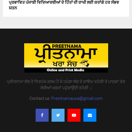
ਪ੍ਰਭਾਵਿਤ ਪੰਜਾਬੀ ਵਿਦਿਆਰਥੀਆਂ ਦੇ ਹਿੱਤਾਂ ਦੀ ਰਾਖੀ ਲਈ ਕਰਾਂਗੇ ਹਰ ਸੰਭਵ
ਯਤਨ
ਪ੍ਰੀਤਨਾਮਾ ਸੱਚ ਤੇ ਨਿਰਪੱਖ ਕਲਮ ਹੈ ਜੋ ਹਮੇਸ਼ਾ ਸੱਚ ਤੇ ਕਾਇਮ ਰਹੇਗੀ ਤੇ ਪਾਠਕਾਂ ਤੱਕ
ਸੱਚੀਆਂ ਖ਼ਬਰਾਂ ਪਹੁੰਚਾਉਂਦੀ ਰਹੇਗੀ ।
Contact us:
Preetnamausa@gmail.com