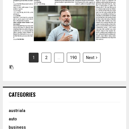
1
2
…
190
Next
CATEGORIES
austriala
auto
business