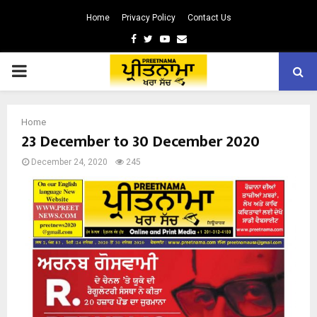
Home
Privacy Policy
Contact Us
Facebook
Twitter
Youtube
Email
PRIMARY
MENU
Home
23 December to 30 December 2020
December 24, 2020
245