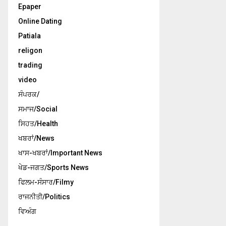
Epaper
Online Dating
Patiala
religon
trading
video
ਸੰਪਰਕ/
ਸਮਾਜ/Social
ਸਿਹਤ/Health
ਖਬਰਾਂ/News
ਖਾਸ-ਖਬਰਾਂ/Important News
ਖੇਡ-ਜਗਤ/Sports News
ਫਿਲਮ-ਸੰਸਾਰ/Filmy
ਰਾਜਨੀਤੀ/Politics
ਵਿਅੰਗ