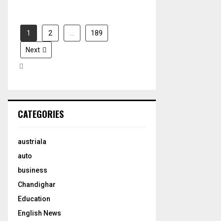
1
2
…
189
Next
CATEGORIES
austriala
auto
business
Chandighar
Education
English News