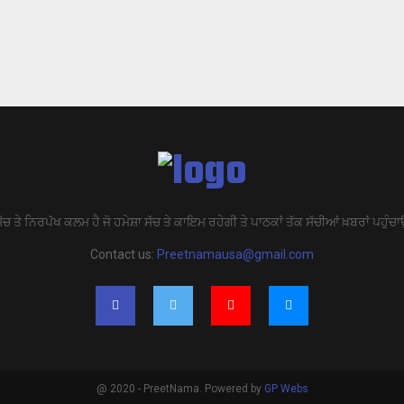
ੱਚ ਤੇ ਨਿਰਪੱਖ ਕਲਮ ਹੈ ਜੋ ਹਮੇਸ਼ਾ ਸੱਚ ਤੇ ਕਾਇਮ ਰਹੇਗੀ ਤੇ ਪਾਠਕਾਂ ਤੱਕ ਸੱਚੀਆਂ ਖ਼ਬਰਾਂ ਪਹੁੰਚਾ
Contact us:
Preetnamausa@gmail.com
@ 2020 - PreetNama. Powered by
GP Webs