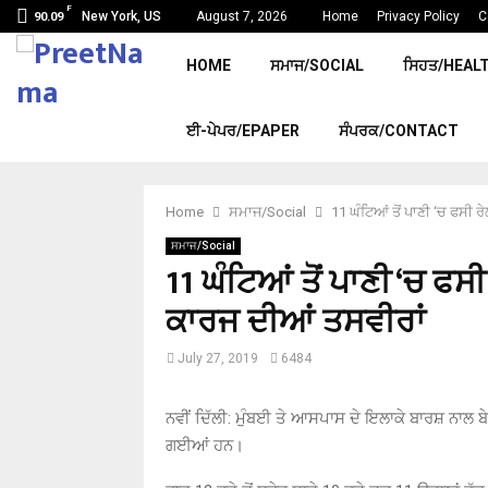
F
New York, US
August 7, 2026
Home
Privacy Policy
C
90.09
HOME
ਸਮਾਜ/SOCIAL
ਸਿਹਤ/HEAL
ਈ-ਪੇਪਰ/EPAPER
ਸੰਪਰਕ/CONTACT
Home
ਸਮਾਜ/Social
11 ਘੰਟਿਆਂ ਤੋਂ ਪਾਣੀ ‘ਚ ਫਸੀ 
ਸਮਾਜ/Social
11 ਘੰਟਿਆਂ ਤੋਂ ਪਾਣੀ ‘ਚ ਫਸ
ਕਾਰਜ ਦੀਆਂ ਤਸਵੀਰਾਂ
July 27, 2019
6484
ਨਵੀਂ ਦਿੱਲੀ: ਮੁੰਬਈ ਤੇ ਆਸਪਾਸ ਦੇ ਇਲਾਕੇ ਬਾਰਸ਼ ਨਾਲ
ਗਈਆਂ ਹਨ।