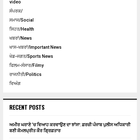
video
ਸੰਪਰਕ/
ਸਮਾਜ/Social
ਸਿਹਤ/Health
ਖਬਰਾਂ/News
ਖਾਸ-ਖਬਰਾਂ/Important News
ਖੇਡ-ਜਗਤ/Sports News
ਫਿਲਮ-ਸੰਸਾਰ/Filmy
ਰਾਜਨੀਤੀ/Politics
ਵਿਅੰਗ
RECENT POSTS
ਅਮੀਰ ਘਰਾਣੇ ‘ਚ ਵਿਆਹ ਕਰਵਾਉਣ ਦਾ ਝਾਂਸਾ: ਫ਼ਰਜ਼ੀ ਪੰਜਾਬ ਪੁਲੀਸ ਅਧਿਕਾਰੀ
ਬਣੀ ਕੋਮਲਪ੍ਰੀਤ ਕੌਰ ਗ੍ਰਿਫ਼ਤਾਰ