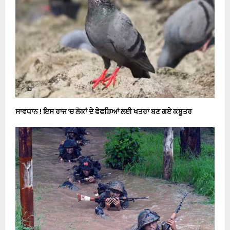
ਸਾਵਧਾਨ ! ਇਸ ਰਾਜ ‘ਚ ਲੋਕਾਂ ਦੇ ਫੇਫੜਿਆਂ ਲਈ ਖਤਰਾ ਬਣ ਗਏ ਕਬੂਤਰ