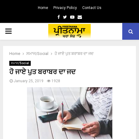
Home
Privacy Policy
Contact Us
Facebook
Twitter
Youtube
Email
PRIMARY
MENU
Home
ਸਮਾਜ/Social
ਹੋ ਜਾਏ ਪੁਤ ਬਰਾਬਰ ਦਾ ਜਦ
ਸਮਾਜ/Social
ਹੋ ਜਾਏ ਪੁਤ ਬਰਾਬਰ ਦਾ ਜਦ
January 25, 2019
1928