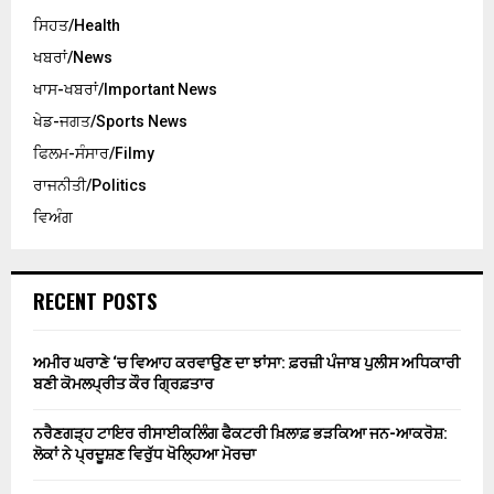
ਸਿਹਤ/Health
ਖਬਰਾਂ/News
ਖਾਸ-ਖਬਰਾਂ/Important News
ਖੇਡ-ਜਗਤ/Sports News
ਫਿਲਮ-ਸੰਸਾਰ/Filmy
ਰਾਜਨੀਤੀ/Politics
ਵਿਅੰਗ
RECENT POSTS
ਅਮੀਰ ਘਰਾਣੇ ‘ਚ ਵਿਆਹ ਕਰਵਾਉਣ ਦਾ ਝਾਂਸਾ: ਫ਼ਰਜ਼ੀ ਪੰਜਾਬ ਪੁਲੀਸ ਅਧਿਕਾਰੀ
ਬਣੀ ਕੋਮਲਪ੍ਰੀਤ ਕੌਰ ਗ੍ਰਿਫ਼ਤਾਰ
ਨਰੈਣਗੜ੍ਹ ਟਾਇਰ ਰੀਸਾਈਕਲਿੰਗ ਫੈਕਟਰੀ ਖ਼ਿਲਾਫ਼ ਭੜਕਿਆ ਜਨ-ਆਕਰੋਸ਼:
ਲੋਕਾਂ ਨੇ ਪ੍ਰਦੂਸ਼ਣ ਵਿਰੁੱਧ ਖੋਲ੍ਹਿਆ ਮੋਰਚਾ