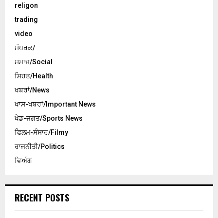
religon
trading
video
ਸੰਪਰਕ/
ਸਮਾਜ/Social
ਸਿਹਤ/Health
ਖਬਰਾਂ/News
ਖਾਸ-ਖਬਰਾਂ/Important News
ਖੇਡ-ਜਗਤ/Sports News
ਫਿਲਮ-ਸੰਸਾਰ/Filmy
ਰਾਜਨੀਤੀ/Politics
ਵਿਅੰਗ
RECENT POSTS