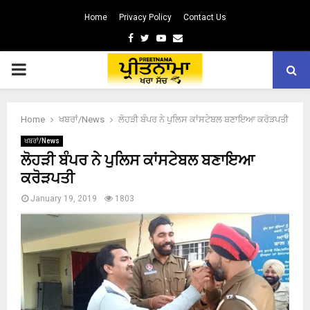
Home
Privacy Policy
Contact Us
Facebook
Twitter
Youtube
Email
PRIMARY
MENU
Home
ਖਬਰਾਂ/News
ਲੋਹੜੀ ਬੰਪਰ ਨੇ ਪੁਲਿਸ ਕਾਂਸਟੇਬਲ ਬਣਾਇਆ ਕਰੋੜਪਤੀ
ਖਬਰਾਂ/News
ਲੋਹੜੀ ਬੰਪਰ ਨੇ ਪੁਲਿਸ ਕਾਂਸਟੇਬਲ ਬਣਾਇਆ
ਕਰੋੜਪਤੀ
January 19, 2019
1803