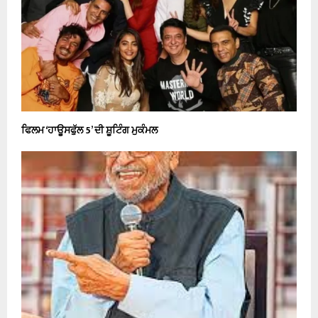
ਫਿਲਮ ‘ਹਾਊਸਫੁੱਲ 5’ ਦੀ ਸ਼ੂਟਿੰਗ ਮੁਕੰਮਲ