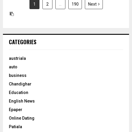
1
2
…
190
Next
CATEGORIES
austriala
auto
business
Chandighar
Education
English News
Epaper
Online Dating
Patiala