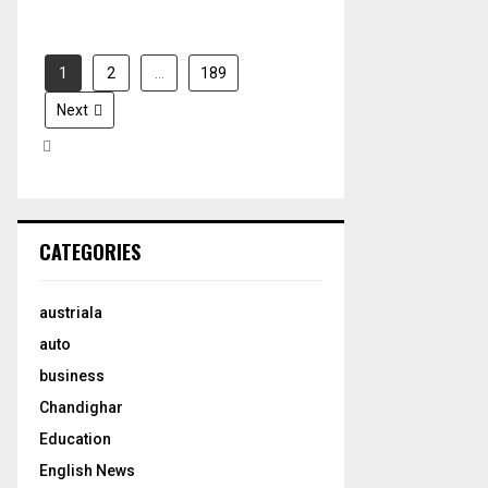
1
2
…
189
Next
CATEGORIES
austriala
auto
business
Chandighar
Education
English News