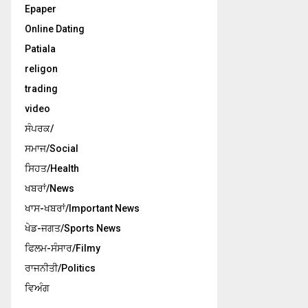
Epaper
Online Dating
Patiala
religon
trading
video
ਸੰਪਰਕ/
ਸਮਾਜ/Social
ਸਿਹਤ/Health
ਖਬਰਾਂ/News
ਖਾਸ-ਖਬਰਾਂ/Important News
ਖੇਡ-ਜਗਤ/Sports News
ਫਿਲਮ-ਸੰਸਾਰ/Filmy
ਰਾਜਨੀਤੀ/Politics
ਵਿਅੰਗ