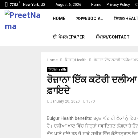
F
New York, US
August 6, 2026
Home
Privacy Policy
C
77.52
HOME
ਸਮਾਜ/SOCIAL
ਸਿਹਤ/HEAL
ਈ-ਪੇਪਰ/EPAPER
ਸੰਪਰਕ/CONTACT
Home
ਸਿਹਤ/Health
ਰੋਜ਼ਾਨਾ ਇੱਕ ਕਟੋਰੀ ਦਲੀਆ ਖਾਣ
ਸਿਹਤ/Health
ਰੋਜ਼ਾਨਾ ਇੱਕ ਕਟੋਰੀ ਦਲੀਆ 
ਫ਼ਾਇਦੇ
January 20, 2020
1370
Bulgur Health benefits: ਬਹੁਤ ਘੱਟ ਹੀ ਲੋਕਾਂ ਨੂੰ ਇ
ਹੈ। ਦਲੀਆ ਖਾਣ ਵਿੱਚ ਜਿਨ੍ਹਾਂ ਸਵਾਦਿਸ਼ਟ ਲੱਗਦਾ ਹੈ ਓਨ
ਤੱਤ ਪਾਏ ਜਾਂਦੇ ਹਨ ਜੋ ਸਾਡੇ ਸਰੀਰ ਵਿੱਚ ਕੋਲੈਸਟ੍ਰਾਲ ਲ