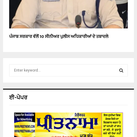
ਪੰਜਾਬ ਸਰਕਾਰ ਵੱਲੋਂ 10 ਸੀਨੀਅਰ ਪੁਲੀਸ ਅਧਿਕਾਰੀਆਂ ਦੇ ਤਬਾਦਲੇ
S
e
a
S
r
c
E
ਈ-ਪੇਪਰ
h
f
A
o
r
R
:
C