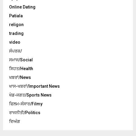
Online Dating
Patiala
religon
trading
video
ਸੰਪਰਕ/
ਸਮਾਜ/Social
ਸਿਹਤ/Health
ਖਬਰਾਂ/News
ਖਾਸ-ਖਬਰਾਂ/Important News
ਖੇਡ-ਜਗਤ/Sports News
ਫਿਲਮ-ਸੰਸਾਰ/Filmy
ਰਾਜਨੀਤੀ/Politics
ਵਿਅੰਗ