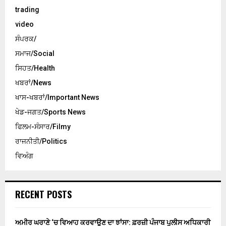
trading
video
ਸੰਪਰਕ/
ਸਮਾਜ/Social
ਸਿਹਤ/Health
ਖਬਰਾਂ/News
ਖਾਸ-ਖਬਰਾਂ/Important News
ਖੇਡ-ਜਗਤ/Sports News
ਫਿਲਮ-ਸੰਸਾਰ/Filmy
ਰਾਜਨੀਤੀ/Politics
ਵਿਅੰਗ
RECENT POSTS
ਅਮੀਰ ਘਰਾਣੇ ‘ਚ ਵਿਆਹ ਕਰਵਾਉਣ ਦਾ ਝਾਂਸਾ: ਫ਼ਰਜ਼ੀ ਪੰਜਾਬ ਪੁਲੀਸ ਅਧਿਕਾਰੀ