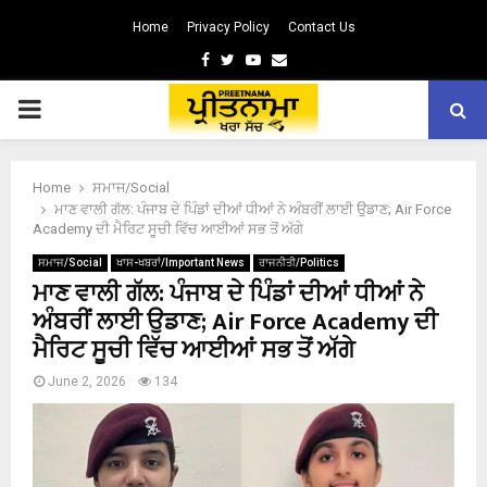
Home
Privacy Policy
Contact Us
Facebook
Twitter
Youtube
Email
PRIMARY
MENU
Home
ਸਮਾਜ/Social
ਮਾਣ ਵਾਲੀ ਗੱਲ: ਪੰਜਾਬ ਦੇ ਪਿੰਡਾਂ ਦੀਆਂ ਧੀਆਂ ਨੇ ਅੰਬਰੀਂ ਲਾਈ ਉਡਾਣ; Air Force
Academy ਦੀ ਮੈਰਿਟ ਸੂਚੀ ਵਿੱਚ ਆਈਆਂ ਸਭ ਤੋਂ ਅੱਗੇ
ਸਮਾਜ/Social
ਖਾਸ-ਖਬਰਾਂ/Important News
ਰਾਜਨੀਤੀ/Politics
ਮਾਣ ਵਾਲੀ ਗੱਲ: ਪੰਜਾਬ ਦੇ ਪਿੰਡਾਂ ਦੀਆਂ ਧੀਆਂ ਨੇ
ਅੰਬਰੀਂ ਲਾਈ ਉਡਾਣ; Air Force Academy ਦੀ
ਮੈਰਿਟ ਸੂਚੀ ਵਿੱਚ ਆਈਆਂ ਸਭ ਤੋਂ ਅੱਗੇ
June 2, 2026
134