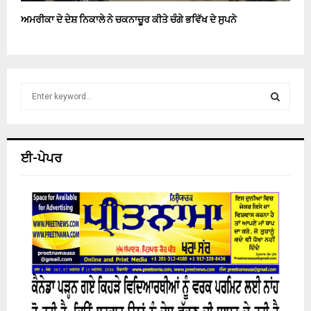
ਅਮਰੀਕਾ ਦੇ ਦੇਸ਼ ਨਿਕਾਲੇ ਨੇ ਚਕਨਾਚੂਰ ਕੀਤੇ ਚੰਗੇ ਭਵਿੱਖ ਦੇ ਸੁਪਨੇ
S
e
a
S
r
c
E
ਈ-ਪੇਪਰ
h
f
A
o
r
R
:
C
H