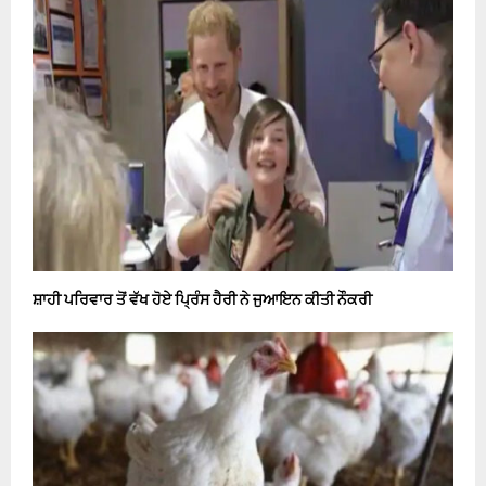
ਸ਼ਾਹੀ ਪਰਿਵਾਰ ਤੋਂ ਵੱਖ ਹੋਏ ਪ੍ਰਿੰਸ ਹੈਰੀ ਨੇ ਜੁਆਇਨ ਕੀਤੀ ਨੌਕਰੀ