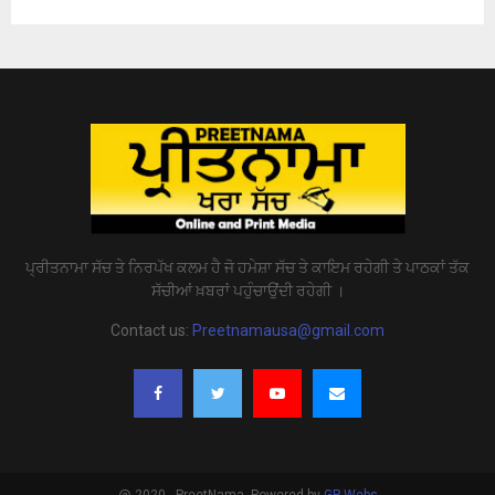
ਪ੍ਰੀਤਨਾਮਾ ਸੱਚ ਤੇ ਨਿਰਪੱਖ ਕਲਮ ਹੈ ਜੋ ਹਮੇਸ਼ਾ ਸੱਚ ਤੇ ਕਾਇਮ ਰਹੇਗੀ ਤੇ ਪਾਠਕਾਂ ਤੱਕ
ਸੱਚੀਆਂ ਖ਼ਬਰਾਂ ਪਹੁੰਚਾਉਂਦੀ ਰਹੇਗੀ ।
Contact us:
Preetnamausa@gmail.com
@ 2020 - PreetNama. Powered by
GP Webs