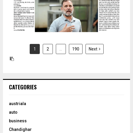
1
2
…
190
Next
CATEGORIES
austriala
auto
business
Chandighar