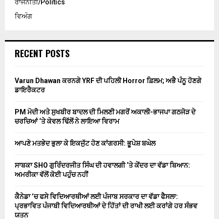
ਰਾਜਨੀਤੀ/Politics
ਵਿਅੰਗ
RECENT POSTS
Varun Dhawan ਕਰਨਗੇ YRF ਦੀ ਪਹਿਲੀ Horror ਫ਼ਿਲਮ; ਅਭੈ ਪੰਨੂ ਹੋਣਗੇ
ਡਾਇਰੈਕਟਰ
PM ਮੋਦੀ ਅਤੇ ਸੁਖਬੀਰ ਬਾਦਲ ਦੀ ਮਿਲਣੀ ਮਗਰੋਂ ਅਕਾਲੀ-ਭਾਜਪਾ ਗਠਜੋੜ ਦੇ
ਚਰਚਿਆਂ ‘ਤੇ ਕੇਵਲ ਢਿੱਲੋਂ ਨੇ ਲਾਇਆ ਵਿਰਾਮ
ਆਪਣੇ ਮਤਭੇਦ ਭੁਲਾ ਕੇ ਇਕਜੁੱਟ ਹੋਣ ਕਾਂਗਰਸੀ: ਭੂਪੇਸ਼ ਬਘੇਲ
ਸਾਬਕਾ SHO ਗੁਰਿੰਦਰਜੀਤ ਸਿੰਘ ਦੀ ਹਵਾਲਗੀ ‘ਤੇ ਕੇਂਦਰ ਦਾ ਵੱਡਾ ਬਿਆਨ:
ਅਮਰੀਕਾ ਵੱਲੋਂ ਕੋਈ ਪਹੁੰਚ ਨਹੀਂ
ਕੈਨੇਡਾ ’ਚ ਫਸੇ ਵਿਦਿਆਰਥੀਆਂ ਲਈ ਪੰਜਾਬ ਸਰਕਾਰ ਦਾ ਵੱਡਾ ਫੈਸਲਾ:
ਪ੍ਰਭਾਵਿਤ ਪੰਜਾਬੀ ਵਿਦਿਆਰਥੀਆਂ ਦੇ ਹਿੱਤਾਂ ਦੀ ਰਾਖੀ ਲਈ ਕਰਾਂਗੇ ਹਰ ਸੰਭਵ
ਯਤਨ