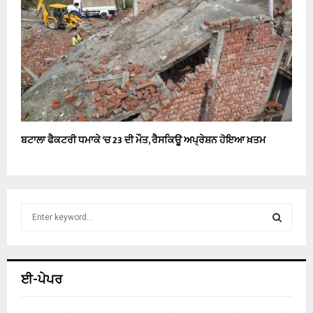
ਬਟਾਲਾ ਫੈਕਟਰੀ ਧਮਾਕੇ ‘ਚ 23 ਦੀ ਮੌਤ, ਰੈਸਕਿਊ ਅਪ੍ਰੇਸ਼ਨ ਹੋਇਆ ਖ਼ਤਮ
S
e
a
S
r
c
E
ਈ-ਪੇਪਰ
h
f
A