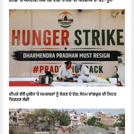
ਕੈਨੇਡਾ ’ਚ ਅਮਰੀਕੀ ਐੱਚ-1ਬੀ ਵੀਜ਼ਾ ਧਾਰਕਾਂ ਦੀ ਅਰਜ਼ੀਆਂ ਦਾ ਕੋਟਾ ਪੂਰਾ
ਦੀਪਕੇ ਵੱਲੋਂ ਪੁਲੀਸ ’ਤੇ ਸਮਰਥਕਾਂ ਨੂੰ ਰੋਕਣ ਦੇ ਦੋਸ਼; ਸੋਨਮ ਵਾਂਗਚੁਕ ਦੀ ਸਿਹਤ
ਵਿਗੜਣ ਲੱਗੀ