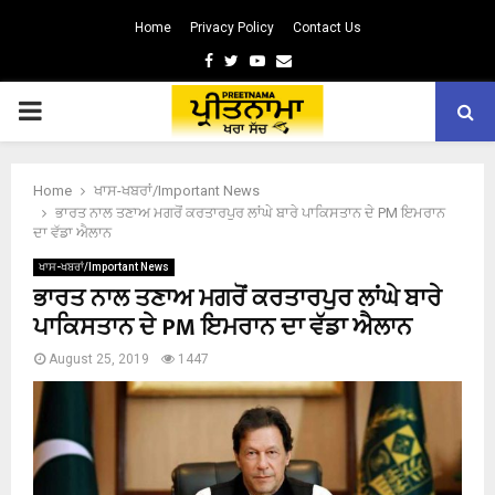
Home
Privacy Policy
Contact Us
Facebook
Twitter
Youtube
Email
PRIMARY
MENU
Home
ਖਾਸ-ਖਬਰਾਂ/Important News
ਭਾਰਤ ਨਾਲ ਤਣਾਅ ਮਗਰੋਂ ਕਰਤਾਰਪੁਰ ਲਾਂਘੇ ਬਾਰੇ ਪਾਕਿਸਤਾਨ ਦੇ PM ਇਮਰਾਨ
ਦਾ ਵੱਡਾ ਐਲਾਨ
ਖਾਸ-ਖਬਰਾਂ/Important News
ਭਾਰਤ ਨਾਲ ਤਣਾਅ ਮਗਰੋਂ ਕਰਤਾਰਪੁਰ ਲਾਂਘੇ ਬਾਰੇ
ਪਾਕਿਸਤਾਨ ਦੇ PM ਇਮਰਾਨ ਦਾ ਵੱਡਾ ਐਲਾਨ
August 25, 2019
1447