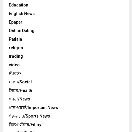
Education
English News
Epaper
Online Dating
Patiala
religon
trading
video
ਸੰਪਰਕ/
ਸਮਾਜ/Social
ਸਿਹਤ/Health
ਖਬਰਾਂ/News
ਖਾਸ-ਖਬਰਾਂ/Important News
ਖੇਡ-ਜਗਤ/Sports News
ਫਿਲਮ-ਸੰਸਾਰ/Filmy