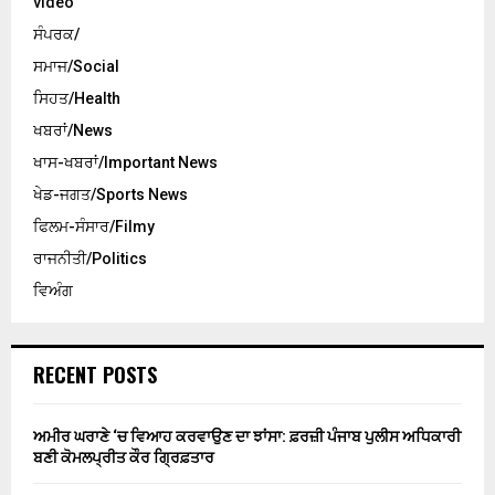
video
ਸੰਪਰਕ/
ਸਮਾਜ/Social
ਸਿਹਤ/Health
ਖਬਰਾਂ/News
ਖਾਸ-ਖਬਰਾਂ/Important News
ਖੇਡ-ਜਗਤ/Sports News
ਫਿਲਮ-ਸੰਸਾਰ/Filmy
ਰਾਜਨੀਤੀ/Politics
ਵਿਅੰਗ
RECENT POSTS
ਅਮੀਰ ਘਰਾਣੇ ‘ਚ ਵਿਆਹ ਕਰਵਾਉਣ ਦਾ ਝਾਂਸਾ: ਫ਼ਰਜ਼ੀ ਪੰਜਾਬ ਪੁਲੀਸ ਅਧਿਕਾਰੀ
ਬਣੀ ਕੋਮਲਪ੍ਰੀਤ ਕੌਰ ਗ੍ਰਿਫ਼ਤਾਰ