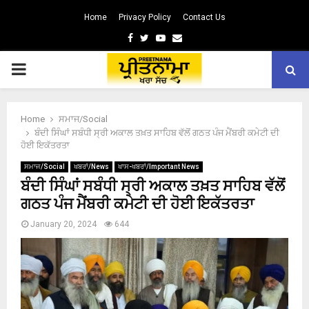
Home
Privacy Policy
Contact Us
Facebook
Twitter
Youtube
Email
PRIMARY
MENU
Home
ਸਮਾਜ/Social
ਬੰਦੀ ਸਿੰਘਾਂ ਸਬੰਧੀ ਸ੍ਰੀ ਅਕਾਲ ਤਖ਼ਤ ਸਾਹਿਬ ਵੱਲੋਂ ਗਠਤ ਪੰਜ ਮੈਂਬਰੀ ਕਮੇਟੀ ਦੀ
ਹੋਈ ਇਕੱਤਰਤਾ
ਸਮਾਜ/Social
ਖਬਰਾਂ/News
ਖਾਸ-ਖਬਰਾਂ/Important News
ਬੰਦੀ ਸਿੰਘਾਂ ਸਬੰਧੀ ਸ੍ਰੀ ਅਕਾਲ ਤਖ਼ਤ ਸਾਹਿਬ ਵੱਲੋਂ
ਗਠਤ ਪੰਜ ਮੈਂਬਰੀ ਕਮੇਟੀ ਦੀ ਹੋਈ ਇਕੱਤਰਤਾ
January 20, 2024
644