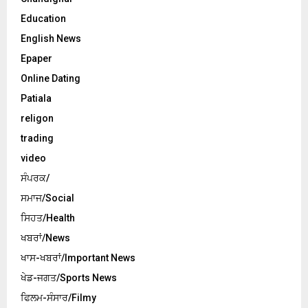
Education
English News
Epaper
Online Dating
Patiala
religon
trading
video
ਸੰਪਰਕ/
ਸਮਾਜ/Social
ਸਿਹਤ/Health
ਖਬਰਾਂ/News
ਖਾਸ-ਖਬਰਾਂ/Important News
ਖੇਡ-ਜਗਤ/Sports News
ਫਿਲਮ-ਸੰਸਾਰ/Filmy