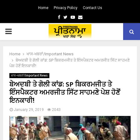
Home
Privacy Policy
Contact Us
Facebook
Twitter
Youtube
Email
PRIMARY
MENU
Home
ਖਾਸ-ਖਬਰਾਂ/Important News
ਬੇਅਦਬੀ ਤੇ ਗੋਲੀ ਕਾਂਡ: SP ਬਿਕਰਮਜੀਤ ਤੇ ਇੰਸਪੈਕਟਰ ਅਮਰਜੀਤ ਸਿੱਟ ਸਾਹਮਣੇ
ਪੇਸ਼ ਹੋਣੋਂ ਇਨਕਾਰੀ!
ਖਾਸ-ਖਬਰਾਂ/Important News
ਬੇਅਦਬੀ ਤੇ ਗੋਲੀ ਕਾਂਡ: SP ਬਿਕਰਮਜੀਤ ਤੇ
ਇੰਸਪੈਕਟਰ ਅਮਰਜੀਤ ਸਿੱਟ ਸਾਹਮਣੇ ਪੇਸ਼ ਹੋਣੋਂ
ਇਨਕਾਰੀ!
January 29, 2019
2043