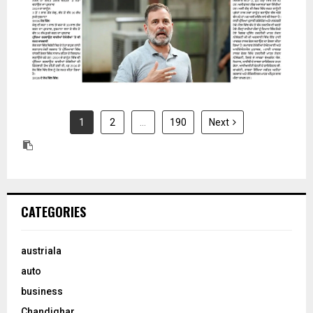
1
2
…
190
Next
CATEGORIES
austriala
auto
business
Chandighar