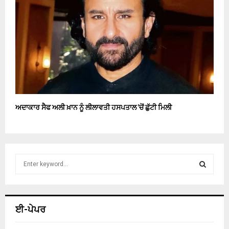
ਅਦਾਕਾਰ ਸੈਫ ਅਲੀ ਖ਼ਾਨ ਨੂੰ ਲੀਲਾਵਤੀ ਹਸਪਤਾਲ ’ਚੋਂ ਛੁੱਟੀ ਮਿਲੀ
S
e
a
S
r
c
E
ਈ-ਪੇਪਰ
h
f
A