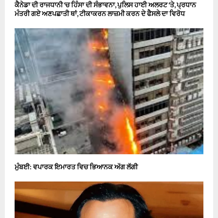
ਕੈਨੇਡਾ ਦੀ ਰਾਜਧਾਨੀ ‘ਚ ਹਿੰਸਾ ਦੀ ਸੰਭਾਵਨਾ, ਪੁਲਿਸ ਹਾਈ ਅਲਰਟ ‘ਤੇ, ਪ੍ਰਧਾਨ
ਮੰਤਰੀ ਗਏ ਅਣਪਛਾਤੀ ਥਾਂ, ਟੀਕਾਕਰਨ ਲਾਜ਼ਮੀ ਕਰਨ ਦੇ ਫੈਸਲੇ ਦਾ ਵਿਰੋਧ
ਮੁੰਬਈ: ਵਪਾਰਕ ਇਮਾਰਤ ਵਿਚ ਭਿਆਨਕ ਅੱਗ ਲੱਗੀ