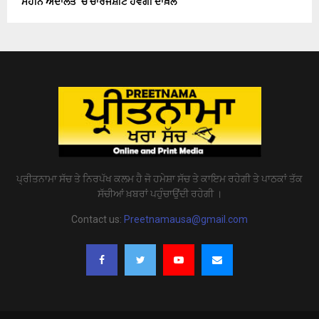
ਮਹੀਨੇ ਅਦਾਲਤ ‘ਚ ਚਾਰਜਸ਼ੀਟ ਹੋਵੇਗੀ ਦਾਖ਼ਲ
ਪ੍ਰੀਤਨਾਮਾ ਸੱਚ ਤੇ ਨਿਰਪੱਖ ਕਲਮ ਹੈ ਜੋ ਹਮੇਸ਼ਾ ਸੱਚ ਤੇ ਕਾਇਮ ਰਹੇਗੀ ਤੇ ਪਾਠਕਾਂ ਤੱਕ
ਸੱਚੀਆਂ ਖ਼ਬਰਾਂ ਪਹੁੰਚਾਉਂਦੀ ਰਹੇਗੀ ।
Contact us:
Preetnamausa@gmail.com