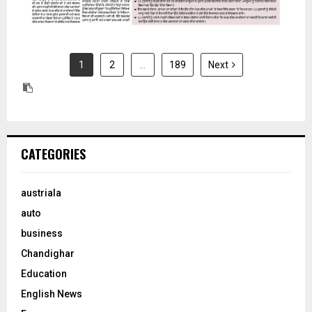
1
2
…
189
Next
CATEGORIES
austriala
auto
business
Chandighar
Education
English News