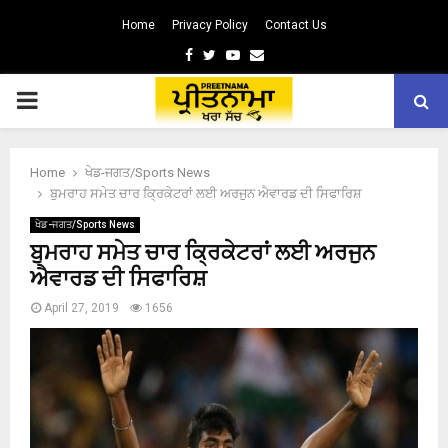
Home
Privacy Policy
Contact Us
Facebook
Twitter
Youtube
Email
PRIMARY
MENU
Home
ਖੇਡ-ਜਗਤ/Sports News
ਬੁਮਰਾਹ ਸਮੇਤ ਚਾਰ ਕ੍ਰਿਕੇਟਰਾਂ ਲਈ ਅਰਜੁਨ ਐਵਾਰਡ ਦੀ ਸਿਫਾਰਿਸ਼
ਖੇਡ-ਜਗਤ/Sports News
ਬੁਮਰਾਹ ਸਮੇਤ ਚਾਰ ਕ੍ਰਿਕੇਟਰਾਂ ਲਈ ਅਰਜੁਨ
ਐਵਾਰਡ ਦੀ ਸਿਫਾਰਿਸ਼
April 27, 2019
1656