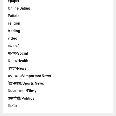
Epaper
Online Dating
Patiala
religon
trading
video
ਸੰਪਰਕ/
ਸਮਾਜ/Social
ਸਿਹਤ/Health
ਖਬਰਾਂ/News
ਖਾਸ-ਖਬਰਾਂ/Important News
ਖੇਡ-ਜਗਤ/Sports News
ਫਿਲਮ-ਸੰਸਾਰ/Filmy
ਰਾਜਨੀਤੀ/Politics
ਵਿਅੰਗ