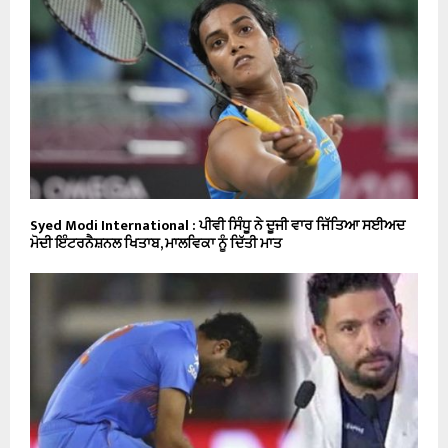
Syed Modi International : ਪੀਵੀ ਸਿੰਧੂ ਨੇ ਦੂਜੀ ਵਾਰ ਜਿੱਤਿਆ ਸਈਅਦ
ਮੋਦੀ ਇੰਟਰਨੈਸ਼ਨਲ ਖਿਤਾਬ, ਮਾਲਵਿਕਾ ਨੂੰ ਦਿੱਤੀ ਮਾਤ