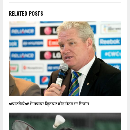
RELATED POSTS
ਆਸਟਰੇਲੀਆ ਦੇ ਸਾਬਕਾ ਕ੍ਰਿਕਟ ਡੀਨ ਜੋਨਸ ਦਾ ਦਿਹਾਂਤ