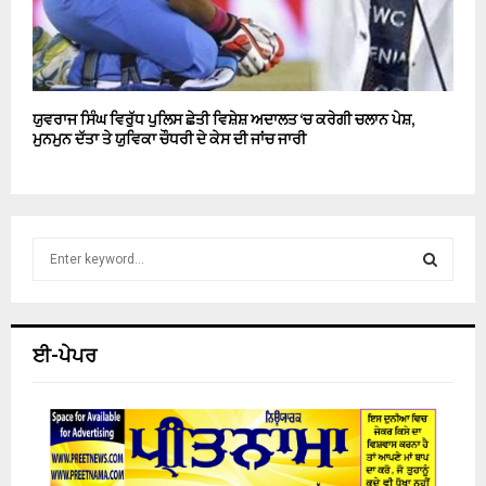
ਯੁਵਰਾਜ ਸਿੰਘ ਵਿਰੁੱਧ ਪੁਲਿਸ ਛੇਤੀ ਵਿਸ਼ੇਸ਼ ਅਦਾਲਤ ‘ਚ ਕਰੇਗੀ ਚਲਾਨ ਪੇਸ਼,
ਮੁਨਮੁਨ ਦੱਤਾ ਤੇ ਯੁਵਿਕਾ ਚੌਧਰੀ ਦੇ ਕੇਸ ਦੀ ਜਾਂਚ ਜਾਰੀ
S
e
a
S
r
c
E
ਈ-ਪੇਪਰ
h
f
A
o
r
R
:
C