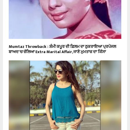
Mumtaz Throwback : ਸ਼ੰਮੀ ਕਪੂਰ ਦੀ ਫ਼ਿਲਮ ਦਾ ਠੁਕਰਾਇਆ ਪ੍ਰਪੋਜਲ
ਬਾਅਦ ‘ਚ ਚੱਲਿਆ Extra Marital Affair, ਜਾਣੋ ਮੁਮਤਾਜ਼ ਦਾ ਕਿੱਸਾ