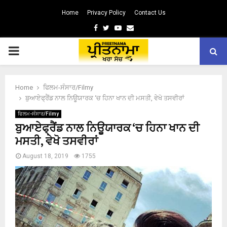
Home
Privacy Policy
Contact Us
Facebook
Twitter
Youtube
Email
PRIMARY
MENU
Home
ਫਿਲਮ-ਸੰਸਾਰ/Filmy
ਬੁਆਏਫ੍ਰੈਂਡ ਨਾਲ ਨਿਊਯਾਰਕ ‘ਚ ਹਿਨਾ ਖਾਨ ਦੀ ਮਸਤੀ, ਵੇਖੋ ਤਸਵੀਰਾਂ
ਫਿਲਮ-ਸੰਸਾਰ/Filmy
ਬੁਆਏਫ੍ਰੈਂਡ ਨਾਲ ਨਿਊਯਾਰਕ ‘ਚ ਹਿਨਾ ਖਾਨ ਦੀ
ਮਸਤੀ, ਵੇਖੋ ਤਸਵੀਰਾਂ
August 18, 2019
1755