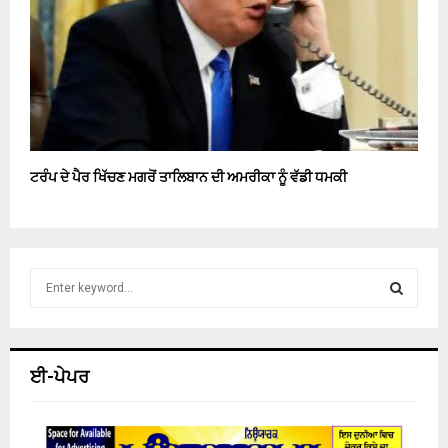
ਟਰੰਪ ਦੇ ਪੈਰ ਖਿੱਚਣ ਮਗਰੋਂ ਤਾਲਿਬਾਨ ਦੀ ਅਮਰੀਕਾ ਨੂੰ ਵੱਡੀ ਧਮਕੀ
S
e
a
S
r
c
E
ਈ-ਪੇਪਰ
h
f
A
o
r