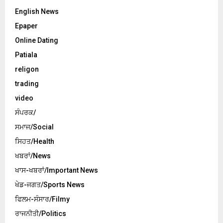
English News
Epaper
Online Dating
Patiala
religon
trading
video
ਸੰਪਰਕ/
ਸਮਾਜ/Social
ਸਿਹਤ/Health
ਖਬਰਾਂ/News
ਖਾਸ-ਖਬਰਾਂ/Important News
ਖੇਡ-ਜਗਤ/Sports News
ਫਿਲਮ-ਸੰਸਾਰ/Filmy
ਰਾਜਨੀਤੀ/Politics