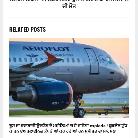
ਦੀ ਮੌਤ
RELATED POSTS
ਰੂਸ ਦਾ ਹਵਾਬਾਜ਼ੀ ਉਦਯੋਗ ਦੋ ਮਹੀਨਿਆਂ ‘ਚ ਹੋ ਜਾਵੇਗਾ explode ! ਯੂਕਰੇਨ ਯੁੱਧ
ਕਾਰਨ ਏਅਰਲਾਈਨਜ਼ ਕੰਪਨੀਆਂ ਕਰ ਰਹੀਆਂ ਹਨ ਮੁਸੀਬਤ ਦਾ ਸਾਹਮਣਾ