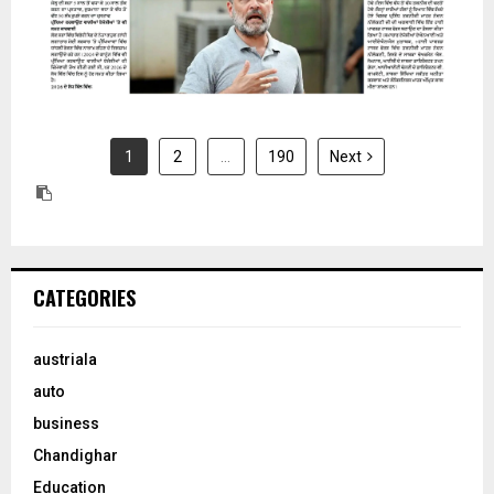
1
2
…
190
Next
CATEGORIES
austriala
auto
business
Chandighar
Education