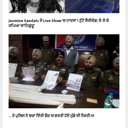
Jasmine Sandals ਦੇ Live Show ‘ਚ ਹਾਦਸਾ ! ਟੁੱਟੇ ਬੈਰੀਕੇਡ; ਰੋ-ਰੋ ਕੇ
ਜਪਿਆ ‘ਵਾਹਿਗੁਰੂ’
…ਤੇ ਪੁਲਿਸ ਨੇ ਬਚਾ ਦਿੱਤੀ ਫੌਜ਼ ‘ਚ ਭਰਤੀ ਹੋਏ ਮੁੰਡੇ ਦੀ ਨੌਕਰੀ.!!!