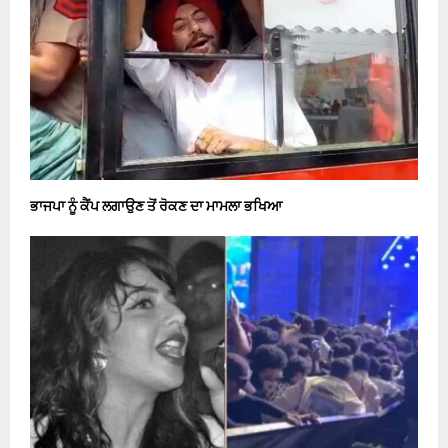
ਭਾਜਪਾ ਨੂੰ ਕੈਂਪ ਲਗਾਉਣ ਤੋਂ ਰੋਕਣ ਦਾ ਮਾਮਲਾ ਭਖਿਆ