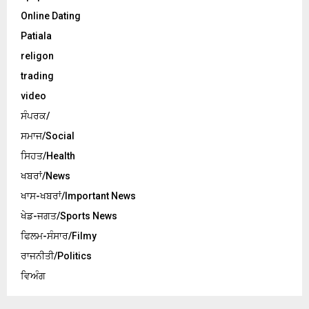
Online Dating
Patiala
religon
trading
video
ਸੰਪਰਕ/
ਸਮਾਜ/Social
ਸਿਹਤ/Health
ਖਬਰਾਂ/News
ਖਾਸ-ਖਬਰਾਂ/Important News
ਖੇਡ-ਜਗਤ/Sports News
ਫਿਲਮ-ਸੰਸਾਰ/Filmy
ਰਾਜਨੀਤੀ/Politics
ਵਿਅੰਗ