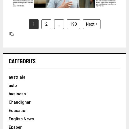
1
2
…
190
Next
CATEGORIES
austriala
auto
business
Chandighar
Education
English News
Epaper