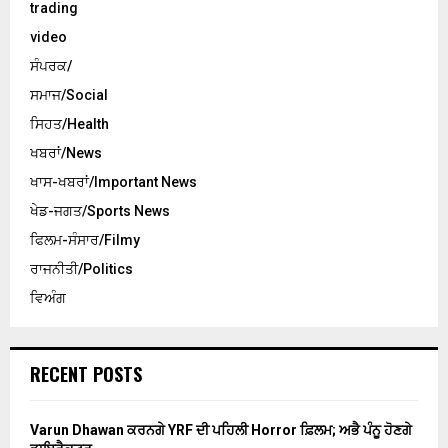
trading
video
ਸੰਪਰਕ/
ਸਮਾਜ/Social
ਸਿਹਤ/Health
ਖਬਰਾਂ/News
ਖਾਸ-ਖਬਰਾਂ/Important News
ਖੇਡ-ਜਗਤ/Sports News
ਫਿਲਮ-ਸੰਸਾਰ/Filmy
ਰਾਜਨੀਤੀ/Politics
ਵਿਅੰਗ
RECENT POSTS
Varun Dhawan ਕਰਨਗੇ YRF ਦੀ ਪਹਿਲੀ Horror ਫ਼ਿਲਮ; ਅਭੈ ਪੰਨੂ ਹੋਣਗੇ