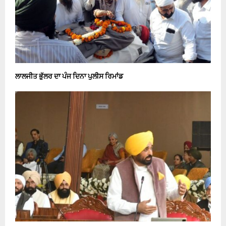
ਲਾਲਜੀਤ ਭੁੱਲਰ ਦਾ ਪੰਜ ਦਿਨਾ ਪੁਲੀਸ ਰਿਮਾਂਡ