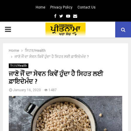
Home
Privacy Policy
Contact Us
Facebook
Twitter
Youtube
Email
PRIMARY
MENU
Home
ਸਿਹਤ/Health
ਜਾਣੋ ਜੌਂ ਦਾ ਸੇਵਨ ਕਿਵੇਂ ਹੁੰਦਾ ਹੈ ਸਿਹਤ ਲਈ ਫ਼ਾਇਦੇਮੰਦ ?
ਸਿਹਤ/Health
ਜਾਣੋ ਜੌਂ ਦਾ ਸੇਵਨ ਕਿਵੇਂ ਹੁੰਦਾ ਹੈ ਸਿਹਤ ਲਈ
ਫ਼ਾਇਦੇਮੰਦ ?
January 16, 2020
1487