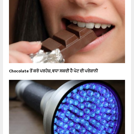
Chocolate ਤੋਂ ਕਰੋ ਪਰਹੇਜ਼, ਵਧਾ ਸਕਦੀ ਹੈ ਪੇਟ ਦੀ ਪਰੇਸ਼ਾਨੀ