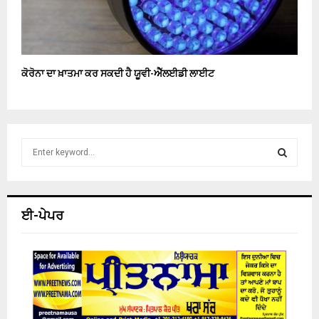
ਕੋਰੋਨਾ ਦਾ ਖ਼ਾਤਮਾ ਕਰ ਸਕਦੀ ਹੈ ਯੂਵੀ-ਐੱਲਈਡੀ ਲਾਈਟ
S
e
a
S
r
c
E
ਈ-ਪੇਪਰ
h
f
A
o
r
R
:
C