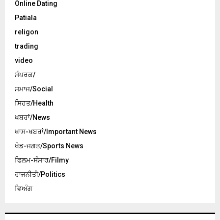
Online Dating
Patiala
religon
trading
video
ਸੰਪਰਕ/
ਸਮਾਜ/Social
ਸਿਹਤ/Health
ਖਬਰਾਂ/News
ਖਾਸ-ਖਬਰਾਂ/Important News
ਖੇਡ-ਜਗਤ/Sports News
ਫਿਲਮ-ਸੰਸਾਰ/Filmy
ਰਾਜਨੀਤੀ/Politics
ਵਿਅੰਗ