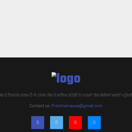
ੱਚ ਤੇ ਨਿਰਪੱਖ ਕਲਮ ਹੈ ਜੋ ਹਮੇਸ਼ਾ ਸੱਚ ਤੇ ਕਾਇਮ ਰਹੇਗੀ ਤੇ ਪਾਠਕਾਂ ਤੱਕ ਸੱਚੀਆਂ ਖ਼ਬਰਾਂ ਪਹੁੰਚਾ
Contact us:
Preetnamausa@gmail.com