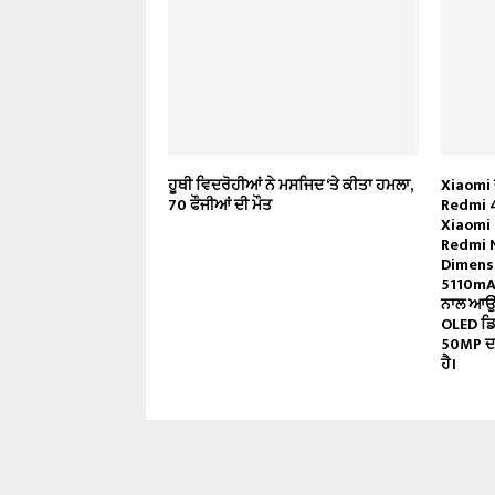
ਹੂਥੀ ਵਿਦਰੋਹੀਆਂ ਨੇ ਮਸਜਿਦ ‘ਤੇ ਕੀਤਾ ਹਮਲਾ,
Xiaomi ਭ
70 ਫੌਜੀਆਂ ਦੀ ਮੌਤ
Redmi 4
Xiaomi 1
Redmi 
Dimensi
5110mAh
ਨਾਲ ਆਉਂਦ
OLED ਡਿਸ
50MP ਦਾ
ਹੈ।