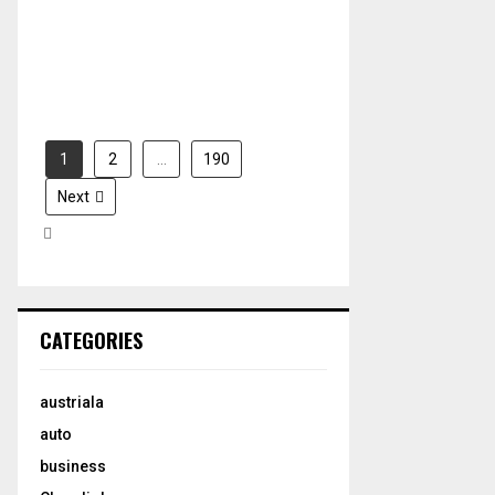
H
2026
2026
1
2
…
190
Next
CATEGORIES
austriala
auto
business