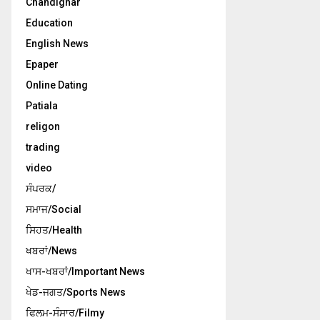
Chandighar
Education
English News
Epaper
Online Dating
Patiala
religon
trading
video
ਸੰਪਰਕ/
ਸਮਾਜ/Social
ਸਿਹਤ/Health
ਖਬਰਾਂ/News
ਖਾਸ-ਖਬਰਾਂ/Important News
ਖੇਡ-ਜਗਤ/Sports News
ਫਿਲਮ-ਸੰਸਾਰ/Filmy