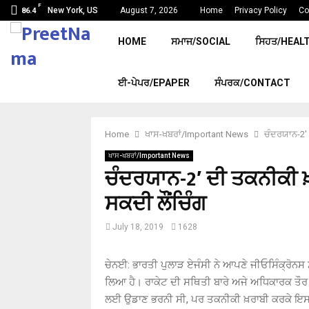
F
New York, US
August 7, 2026
Home
Privacy Policy
Co
86.4
HOME
ਸਮਾਜ/SOCIAL
ਸਿਹਤ/HEAL
ਈ-ਪੇਪਰ/EPAPER
ਸੰਪਰਕ/CONTACT
Home
ਖਾਸ-ਖਬਰਾਂ/Important News
ਚੰਦਰਯਾਨ-2′ 
ਖਾਸ-ਖਬਰਾਂ/Important News
ਚੰਦਰਯਾਨ-2′ ਦੀ ਤਕਨੀਕੀ ਖ਼ਰ
ਸਕਦੀ ਲੌਂਚਿੰਗ
July 18, 2019
1628
ਚੇਨਈ
:
ਭਾਰਤੀ ਪੁਲਾੜ ਏਜੰਸੀ ਨੇ ਆਪਣੇ ਜੀਓਸਿੰਕ੍ਰੋਨਸ
ਲਿਆ ਹੈ। ਰਾਕੇਟ ਦੀ ਸਥਿਤੀ ਬਾਰੇ ਅਜੇ ਅਧਿਕਾਰਕ ਤੌ
ਲਈ ਉਡਾਣ ਭਰਨੀ ਸੀ
,
ਪਰ ਤਕਨੀਕੀ ਖ਼ਰਾਬੀ ਕਰਕੇ ਇਸ 