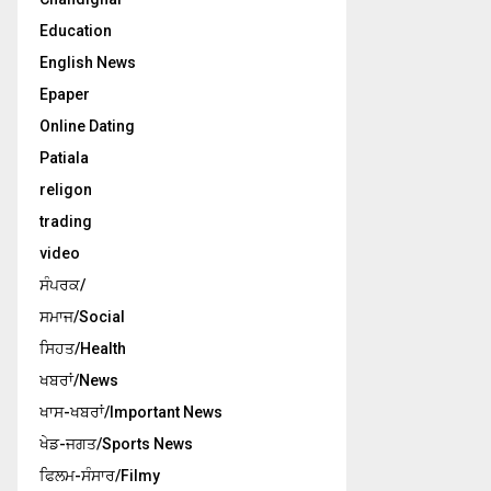
Education
English News
Epaper
Online Dating
Patiala
religon
trading
video
ਸੰਪਰਕ/
ਸਮਾਜ/Social
ਸਿਹਤ/Health
ਖਬਰਾਂ/News
ਖਾਸ-ਖਬਰਾਂ/Important News
ਖੇਡ-ਜਗਤ/Sports News
ਫਿਲਮ-ਸੰਸਾਰ/Filmy