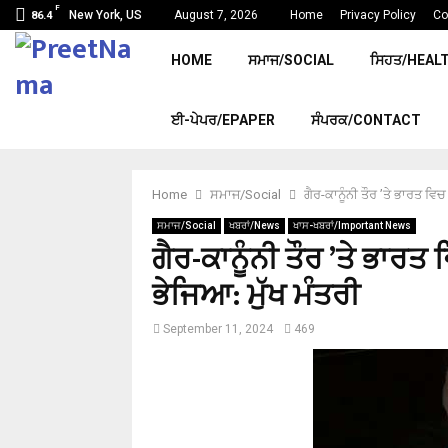
F
New York, US
August 7, 2026
Home
Privacy Policy
Co
86.4
HOME
ਸਮਾਜ/SOCIAL
ਸਿਹਤ/HEAL
ਈ-ਪੇਪਰ/EPAPER
ਸੰਪਰਕ/CONTACT
Home
ਸਮਾਜ/Social
ਗੈਰ-ਕਾਨੂੰਨੀ ਤੌਰ ’ਤੇ ਭਾਰਤ ਵਿਚ
ਸਮਾਜ/Social
ਖਬਰਾਂ/News
ਖਾਸ-ਖਬਰਾਂ/Important News
ਗੈਰ-ਕਾਨੂੰਨੀ ਤੌਰ ’ਤੇ ਭਾਰਤ 
ਭੇਜਿਆ: ਮੁੱਖ ਮੰਤਰੀ
September 11, 2024
469