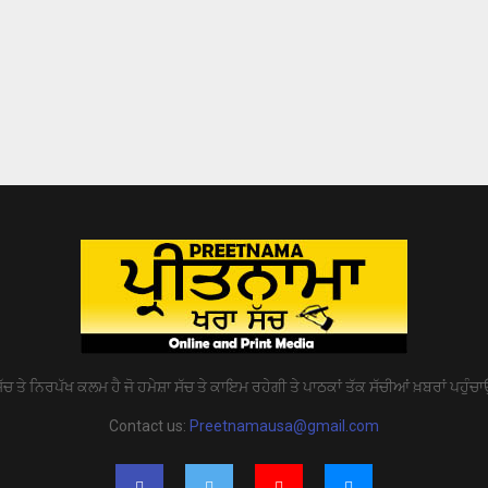
ੱਚ ਤੇ ਨਿਰਪੱਖ ਕਲਮ ਹੈ ਜੋ ਹਮੇਸ਼ਾ ਸੱਚ ਤੇ ਕਾਇਮ ਰਹੇਗੀ ਤੇ ਪਾਠਕਾਂ ਤੱਕ ਸੱਚੀਆਂ ਖ਼ਬਰਾਂ ਪਹੁੰਚਾ
Contact us:
Preetnamausa@gmail.com