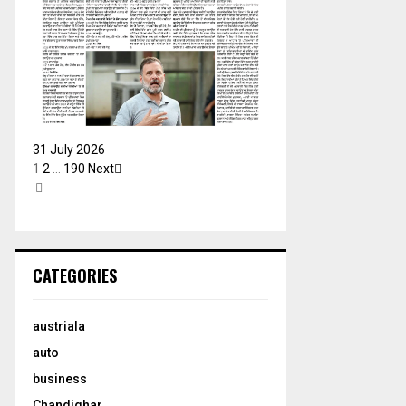
31 July 2026
1
2
…
190
Next
CATEGORIES
austriala
auto
business
Chandighar