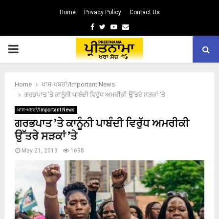
Home
Privacy Policy
Contact Us
Facebook
Twitter
Youtube
Email
PRIMARY
MENU
Home
ਖਾਸ-ਖਬਰਾਂ/Important News
ਗਰਭਪਾਤ ’ਤੇ ਕਾਨੂੰਨੀ ਪਾਬੰਦੀ ਵਿਰੁੱਧ ਅਮਰੀਕੀ ਉੱਤਰੇ ਸੜਕਾਂ ’ਤੇ
ਖਾਸ-ਖਬਰਾਂ/Important News
ਗਰਭਪਾਤ ’ਤੇ ਕਾਨੂੰਨੀ ਪਾਬੰਦੀ ਵਿਰੁੱਧ ਅਮਰੀਕੀ
ਉੱਤਰੇ ਸੜਕਾਂ ’ਤੇ
May 21, 2019
1698