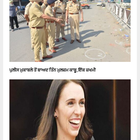
ਪੁਲੀਸ ਮੁਕਾਬਲੇ ਤੋਂ ਬਾਅਦ ਤਿੰਨ ਮੁਲਜ਼ਮ ਕਾਬੂ, ਇੱਕ ਜ਼ਖਮੀ