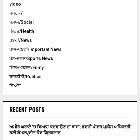
video
ਸੰਪਰਕ/
ਸਮਾਜ/Social
ਸਿਹਤ/Health
ਖਬਰਾਂ/News
ਖਾਸ-ਖਬਰਾਂ/Important News
ਖੇਡ-ਜਗਤ/Sports News
ਫਿਲਮ-ਸੰਸਾਰ/Filmy
ਰਾਜਨੀਤੀ/Politics
ਵਿਅੰਗ
RECENT POSTS
ਅਮੀਰ ਘਰਾਣੇ ‘ਚ ਵਿਆਹ ਕਰਵਾਉਣ ਦਾ ਝਾਂਸਾ: ਫ਼ਰਜ਼ੀ ਪੰਜਾਬ ਪੁਲੀਸ ਅਧਿਕਾਰੀ
ਬਣੀ ਕੋਮਲਪ੍ਰੀਤ ਕੌਰ ਗ੍ਰਿਫ਼ਤਾਰ