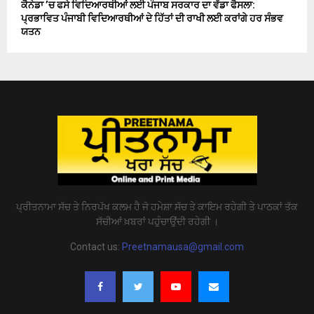
ਕੈਨੇਡਾ ’ਚ ਫਸੇ ਵਿਦਿਆਰਥੀਆਂ ਲਈ ਪੰਜਾਬ ਸਰਕਾਰ ਦਾ ਵੱਡਾ ਫੈਸਲਾ:
ਪ੍ਰਭਾਵਿਤ ਪੰਜਾਬੀ ਵਿਦਿਆਰਥੀਆਂ ਦੇ ਹਿੱਤਾਂ ਦੀ ਰਾਖੀ ਲਈ ਕਰਾਂਗੇ ਹਰ ਸੰਭਵ
ਯਤਨ
ਪ੍ਰੀਤਨਾਮਾ ਸੱਚ ਤੇ ਨਿਰਪੱਖ ਕਲਮ ਹੈ ਜੋ ਹਮੇਸ਼ਾ ਸੱਚ ਤੇ ਕਾਇਮ ਰਹੇਗੀ ਤੇ ਪਾਠਕਾਂ ਤੱਕ
ਸੱਚੀਆਂ ਖ਼ਬਰਾਂ ਪਹੁੰਚਾਉਂਦੀ ਰਹੇਗੀ ।
Contact us:
Preetnamausa@gmail.com