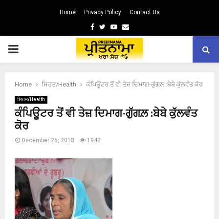
Home
Privacy Policy
Contact Us
Facebook
Twitter
Youtube
Email
PRIMARY
MENU
Home
ਸਿਹਤ/Health
ਕੰਪਿਊਟਰ ਤੋਂ ਵੀ ਤੇਜ਼ ਦਿਮਾਗ-ਗੁੱਗਲ਼ :ਬੇਬੇ ਕੁੱਲਵੰਤ ਕੋਰ
ਸਿਹਤ/Health
ਕੰਪਿਊਟਰ ਤੋਂ ਵੀ ਤੇਜ਼ ਦਿਮਾਗ-ਗੁੱਗਲ਼ :ਬੇਬੇ ਕੁੱਲਵੰਤ
ਕੋਰ
December 26, 2018
1942