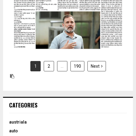
1
2
…
190
Next
CATEGORIES
austriala
auto