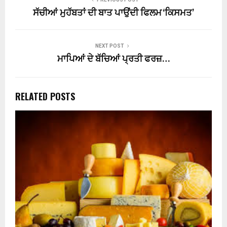
ਸੱਚੀਆਂ ਮੁਹੱਬਤਾਂ ਦੀ ਬਾਤ ਪਾਉਂਦੀ ਫਿਲਮ ‘ਕਿਸਮਤ’
NEXT POST
ਮਾਪਿਆਂ ਦੇ ਬੱਚਿਆਂ ਪ੍ਰਤੀ ਫਰਜ਼…
RELATED POSTS