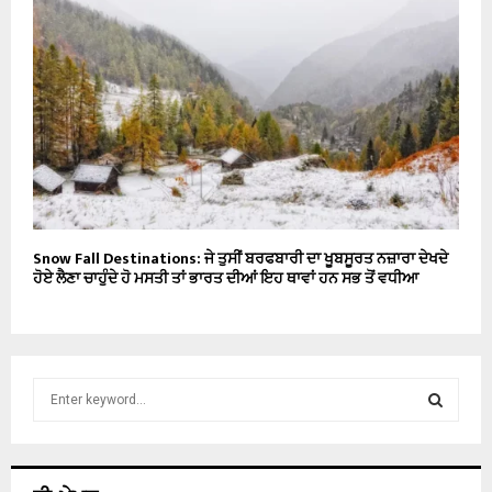
Snow Fall Destinations: ਜੇ ਤੁਸੀਂ ਬਰਫਬਾਰੀ ਦਾ ਖੂਬਸੂਰਤ ਨਜ਼ਾਰਾ ਦੇਖਦੇ
ਹੋਏ ਲੈਣਾ ਚਾਹੁੰਦੇ ਹੋ ਮਸਤੀ ਤਾਂ ਭਾਰਤ ਦੀਆਂ ਇਹ ਥਾਵਾਂ ਹਨ ਸਭ ਤੋਂ ਵਧੀਆ
S
e
a
S
r
c
E