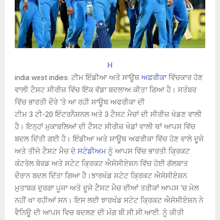
H
india west indies: ਟੀਮ ਇੰਡੀਆ ਅਤੇ ਸਾਊਥ
ਅਫ਼ਰੀਕਾ
ਵਿੱਚਕਾਰ ਹੋਣ
ਵਾਲੀ ਟੈਸਟ ਸੀਰੀਜ਼ ਵਿੱਚ ਇੱਕ ਵੱਡਾ ਬਦਲਾਅ ਕੀਤਾ ਗਿਆ ਹੈ। ਸਤੰਬਰ
ਵਿੱਚ ਭਾਰਤੀ ਦੌਰੇ ‘ਤੇ ਆ ਰਹੀ ਸਾਊਥ ਅਫਰੀਕਾ ਦੀ
ਟੀਮ 3 ਟੀ-20 ਇੰਟਰਨੈਸ਼ਨਲ ਅਤੇ 3 ਟੈਸਟ ਮੈਚਾਂ ਦੀ ਸੀਰੀਜ਼ ਖੇਡਣ ਵਾਲੀ
ਹੈ। ਇਨ੍ਹਾਂ ਮੁਕਾਬਲਿਆਂ ਦੀ ਟੈਸਟ ਸੀਰੀਜ਼ ਖੇਡਾਂ ਵਾਲੀ ਥਾਂ ਆਪਸ ਵਿੱਚ
ਬਦਲ ਦਿੱਤੀ ਗਈ ਹੈ। ਇੰਡੀਆ ਅਤੇ ਸਾਊਥ ਅਫਰੀਕਾ ਵਿੱਚ ਹੋਣ ਵਾਲੇ ਦੂਜੇ
ਅਤੇ ਤੀਜੇ ਟੈਸਟ ਮੈਚ ਦੇ
ਸਟੇਡੀਅਮ
ਨੂੰ ਆਪਸ ਵਿੱਚ ਭਾਰਤੀ ਕ੍ਰਿਕਟ
ਕੰਟਰੋਲ ਬੋਰਡ ਅਤੇ ਸਟੇਟ ਕ੍ਰਿਕਟ ਐਸੋਸੀਏਸ਼ਨ ਵਿੱਚ ਹੋਈ ਗੱਲਬਾਤ
ਦੌਰਾਨ ਬਦਲ ਦਿੱਤਾ ਗਿਆ ਹੈ।ਝਾਰਖੰਡ ਸਟੇਟ ਕ੍ਰਿਕਟ ਐਸੋਸੀਏਸ਼ਨ
ਮੁਤਾਬਕ ਦੁਰਗਾ ਪੂਜਾ ਅਤੇ ਦੂਜੇ ਟੈਸਟ ਮੈਚ ਦੀਆਂ ਤਰੀਕਾਂ ਆਪਸ ‘ਚ ਮੇਲ
ਨਹੀਂ ਖਾ ਰਹੀਆਂ ਸਨ। ਇਸ ਲਈ ਝਾਰਖੰਡ ਸਟੇਟ ਕ੍ਰਿਕਟ ਐਸੋਸੀਏਸ਼ਨ ਨੇ
ਵੈਨਿਊ ਦੀ ਆਪਸ ਵਿਚ ਬਦਲਣ ਦੀ ਮੰਗ ਬੀ.ਸੀ.ਸੀ.ਆਈ. ਨੂੰ ਕੀਤੀ