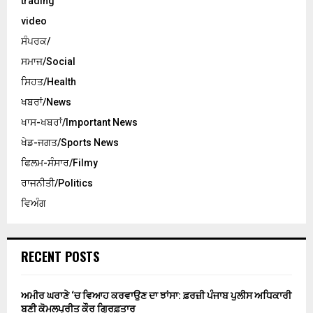
trading
video
ਸੰਪਰਕ/
ਸਮਾਜ/Social
ਸਿਹਤ/Health
ਖਬਰਾਂ/News
ਖਾਸ-ਖਬਰਾਂ/Important News
ਖੇਡ-ਜਗਤ/Sports News
ਫਿਲਮ-ਸੰਸਾਰ/Filmy
ਰਾਜਨੀਤੀ/Politics
ਵਿਅੰਗ
RECENT POSTS
ਅਮੀਰ ਘਰਾਣੇ ‘ਚ ਵਿਆਹ ਕਰਵਾਉਣ ਦਾ ਝਾਂਸਾ: ਫ਼ਰਜ਼ੀ ਪੰਜਾਬ ਪੁਲੀਸ ਅਧਿਕਾਰੀ
ਬਣੀ ਕੋਮਲਪ੍ਰੀਤ ਕੌਰ ਗ੍ਰਿਫ਼ਤਾਰ