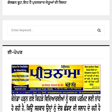
ਗੋਲਡਨ ਬੂਟ, ਇਹ ਹੈ ਪੁਰਸਕਾਰ ਜੇਤੂਆਂ ਦੀ ਲਿਸਟ
S
e
a
S
r
c
E
ਈ-ਪੇਪਰ
h
f
A
o
r
R
:
C
H