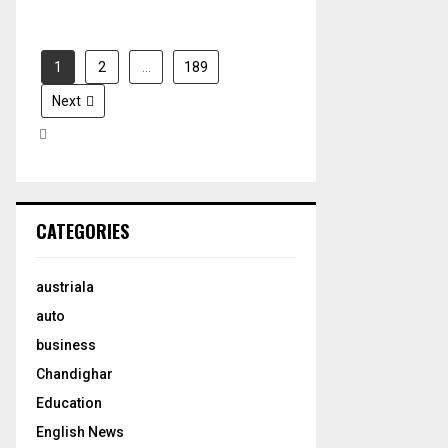
1
2
…
189
Next
CATEGORIES
austriala
auto
business
Chandighar
Education
English News