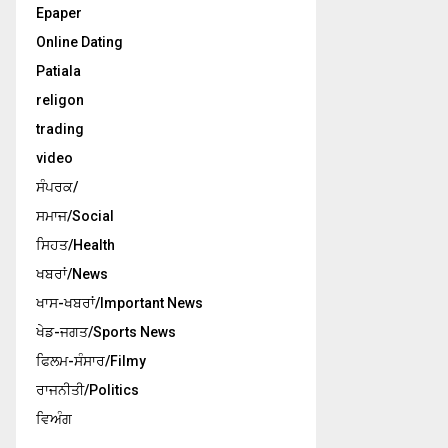
Epaper
Online Dating
Patiala
religon
trading
video
ਸੰਪਰਕ/
ਸਮਾਜ/Social
ਸਿਹਤ/Health
ਖਬਰਾਂ/News
ਖਾਸ-ਖਬਰਾਂ/Important News
ਖੇਡ-ਜਗਤ/Sports News
ਫਿਲਮ-ਸੰਸਾਰ/Filmy
ਰਾਜਨੀਤੀ/Politics
ਵਿਅੰਗ