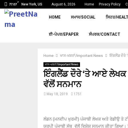
F
New York, US
August 6, 2026
Home
Privacy Policy
C
77.07
HOME
ਸਮਾਜ/SOCIAL
ਸਿਹਤ/HEAL
ਈ-ਪੇਪਰ/EPAPER
ਸੰਪਰਕ/CONTACT
Home
ਖਾਸ-ਖਬਰਾਂ/Important News
ਇੰਗਲੈਂਡ ਦੌਰ
ਖਾਸ-ਖਬਰਾਂ/Important News
ਇੰਗਲੈਂਡ ਦੌਰੇ ‘ਤੇ ਆਏ ਲੇ
ਵੱਲੋਂ ਸਨਮਾਨ
May 18, 2019
1751
ਲੰਡਨ (ਮਨਦੀਪ ਖੁਰਮੀ) ਪੰਜਾਬੀ ਲੇਖਕ ਅਤੇ ਰੇਡੀਉ ਤੇ ਟ
ਯੂਰਪੀ ਪੰਜਾਬੀ ਸੱਥ ਵੱਲੋਂ ਵਿਸ਼ੇਸ਼ ਸਨਮਾਨ ਕੀਤਾ ਗਿਆ