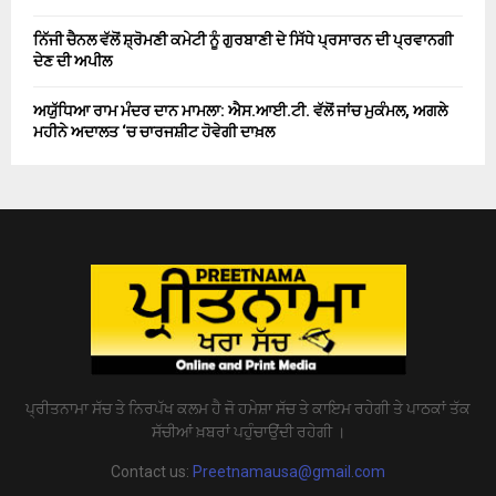
ਨਿੱਜੀ ਚੈਨਲ ਵੱਲੋਂ ਸ਼੍ਰੋਮਣੀ ਕਮੇਟੀ ਨੂੰ ਗੁਰਬਾਣੀ ਦੇ ਸਿੱਧੇ ਪ੍ਰਸਾਰਨ ਦੀ ਪ੍ਰਵਾਨਗੀ
ਦੇਣ ਦੀ ਅਪੀਲ
ਅਯੁੱਧਿਆ ਰਾਮ ਮੰਦਰ ਦਾਨ ਮਾਮਲਾ: ਐਸ.ਆਈ.ਟੀ. ਵੱਲੋਂ ਜਾਂਚ ਮੁਕੰਮਲ, ਅਗਲੇ
ਮਹੀਨੇ ਅਦਾਲਤ ‘ਚ ਚਾਰਜਸ਼ੀਟ ਹੋਵੇਗੀ ਦਾਖ਼ਲ
ਪ੍ਰੀਤਨਾਮਾ ਸੱਚ ਤੇ ਨਿਰਪੱਖ ਕਲਮ ਹੈ ਜੋ ਹਮੇਸ਼ਾ ਸੱਚ ਤੇ ਕਾਇਮ ਰਹੇਗੀ ਤੇ ਪਾਠਕਾਂ ਤੱਕ
ਸੱਚੀਆਂ ਖ਼ਬਰਾਂ ਪਹੁੰਚਾਉਂਦੀ ਰਹੇਗੀ ।
Contact us:
Preetnamausa@gmail.com