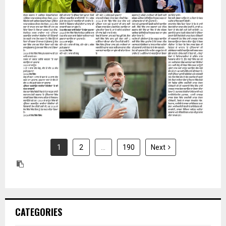
31 July 2026
1
2
…
190
Next
CATEGORIES