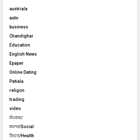
austriala
auto
business
Chandighar
Education
English News
Epaper
Online Dating
Patiala
religon
trading
video
ਸੰਪਰਕ/
ਸਮਾਜ/Social
ਸਿਹਤ/Health