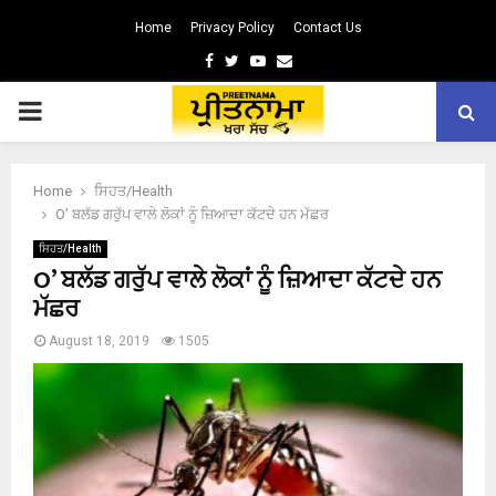
Home
Privacy Policy
Contact Us
Facebook
Twitter
Youtube
Email
PRIMARY
MENU
Home
ਸਿਹਤ/Health
O’ ਬਲੱਡ ਗਰੁੱਪ ਵਾਲੇ ਲੋਕਾਂ ਨੂੰ ਜ਼ਿਆਦਾ ਕੱਟਦੇ ਹਨ ਮੱਛਰ
ਸਿਹਤ/Health
O’ ਬਲੱਡ ਗਰੁੱਪ ਵਾਲੇ ਲੋਕਾਂ ਨੂੰ ਜ਼ਿਆਦਾ ਕੱਟਦੇ ਹਨ
ਮੱਛਰ
August 18, 2019
1505