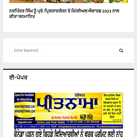
ਨਰਪਿੰਦਰ ਸਿੰਘ ਨੂੰ ਪ੍ਰੋ. ਪ੍ਰਿਯਾਦਰੰਜਨ ਰੇ ਮੈਮੋਰੀਅਲ ਐਵਾਰਡ 2023 ਨਾਲ
ਕੀਤਾ ਸਨਮਾਨਿਤ
S
e
a
S
r
c
E
ਈ-ਪੇਪਰ
h
f
A
o
r
R
:
C
H