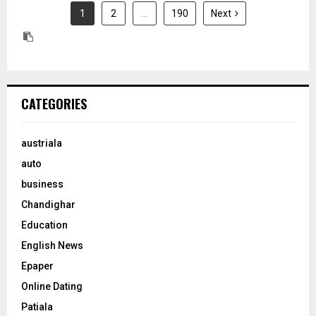
1
2
…
190
Next
CATEGORIES
austriala
auto
business
Chandighar
Education
English News
Epaper
Online Dating
Patiala