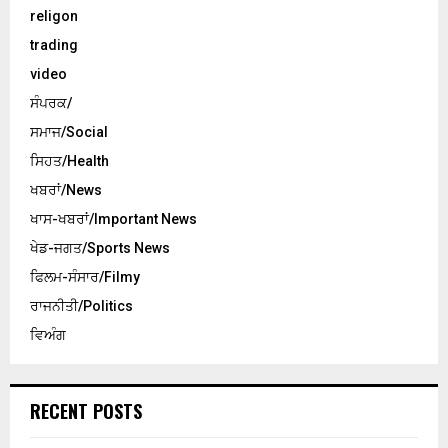
religon
trading
video
ਸੰਪਰਕ/
ਸਮਾਜ/Social
ਸਿਹਤ/Health
ਖਬਰਾਂ/News
ਖਾਸ-ਖਬਰਾਂ/Important News
ਖੇਡ-ਜਗਤ/Sports News
ਫਿਲਮ-ਸੰਸਾਰ/Filmy
ਰਾਜਨੀਤੀ/Politics
ਵਿਅੰਗ
RECENT POSTS