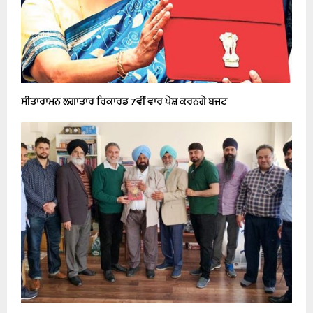
ਸੀਤਾਰਾਮਨ ਲਗਾਤਾਰ ਰਿਕਾਰਡ 7ਵੀਂ ਵਾਰ ਪੇਸ਼ ਕਰਨਗੇ ਬਜਟ