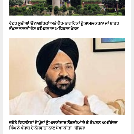
ਵੋਟਰ ਸੂਚੀਆਂ ’ਚੋਂ ਨਾਗਰਿਕਾਂ ਅਤੇ ਗੈਰ-ਨਾਗਰਿਕਾਂ ਨੂੰ ਸ਼ਾਮਲ ਕਰਨਾ ਜਾਂ ਬਾਹਰ
ਰੱਖਣਾ ਭਾਰਤੀ ਚੋਣ ਕਮਿਸ਼ਨ ਦਾ ਅਧਿਕਾਰ ਖੇਤਰ
ਚਹੇਤੇ ਵਿਧਾਇਕਾਂ ਦੇ ਪੁੱਤਾਂ ਨੂੰ ਮਲਾਈਦਾਰ ਨੌਕਰੀਆਂ ਦੇ ਕੇ ਕੈਪਟਨ ਅਮਰਿੰਦਰ
ਸਿੰਘ ਨੇ ਪੰਜਾਬ ਦੇ ਨੌਜਵਾਨਾਂ ਨਾਲ ਧੋਖਾ ਕੀਤਾ : ਢੀਂਡਸਾ