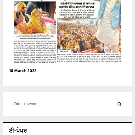
18 March 2022
S
e
a
S
r
c
E
ਈ-ਪੇਪਰ
h