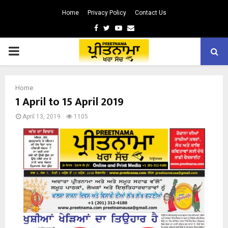
Home
Privacy Policy
Contact Us
Facebook
Twitter
Youtube
Email
PRIMARY
MENU
Home
1 April to 15 April 2019
April 13, 2019
1105