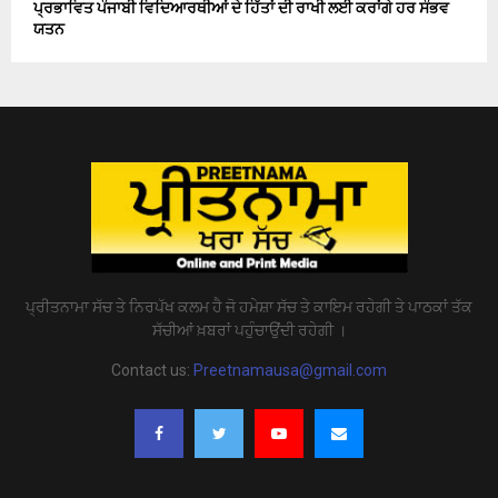
ਪ੍ਰਭਾਵਿਤ ਪੰਜਾਬੀ ਵਿਦਿਆਰਥੀਆਂ ਦੇ ਹਿੱਤਾਂ ਦੀ ਰਾਖੀ ਲਈ ਕਰਾਂਗੇ ਹਰ ਸੰਭਵ
ਯਤਨ
ਪ੍ਰੀਤਨਾਮਾ ਸੱਚ ਤੇ ਨਿਰਪੱਖ ਕਲਮ ਹੈ ਜੋ ਹਮੇਸ਼ਾ ਸੱਚ ਤੇ ਕਾਇਮ ਰਹੇਗੀ ਤੇ ਪਾਠਕਾਂ ਤੱਕ
ਸੱਚੀਆਂ ਖ਼ਬਰਾਂ ਪਹੁੰਚਾਉਂਦੀ ਰਹੇਗੀ ।
Contact us:
Preetnamausa@gmail.com