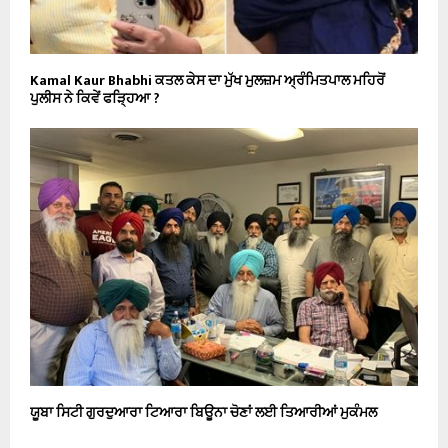
Kamal Kaur Bhabhi ਕਤਲ ਕੇਸ ਦਾ ਮੁੱਖ ਮੁਲਜ਼ਮ ਅ੍ਰੰਮਿਤਪਾਲ ਮਹਿਰੋਂ
ਪੁਲੀਸ ਨੇ ਕਿਵੇਂ ਫੜ੍ਹਿਆ ?
ਯੂਬਾ ਸਿਟੀ ਗੁਰਦੁਆਰਾ ਟਿਆਰਾ ਬਿਊਨਾ ਚੋਣਾਂ ਲਈ ਤਿਆਰੀਆਂ ਮੁਕੰਮਲ