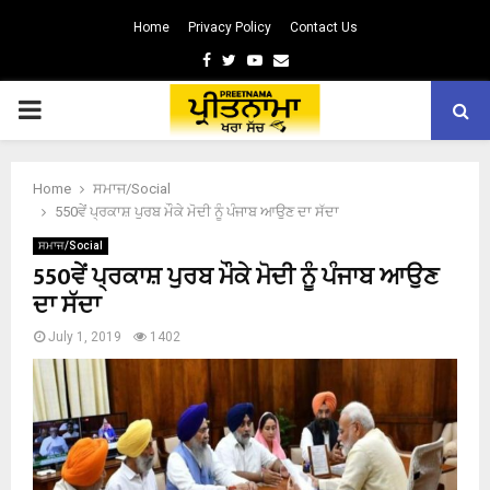
Home
Privacy Policy
Contact Us
Facebook
Twitter
Youtube
Email
PRIMARY
MENU
Home
ਸਮਾਜ/Social
550ਵੇਂ ਪ੍ਰਕਾਸ਼ ਪੁਰਬ ਮੌਕੇ ਮੋਦੀ ਨੂੰ ਪੰਜਾਬ ਆਉਣ ਦਾ ਸੱਦਾ
ਸਮਾਜ/Social
550ਵੇਂ ਪ੍ਰਕਾਸ਼ ਪੁਰਬ ਮੌਕੇ ਮੋਦੀ ਨੂੰ ਪੰਜਾਬ ਆਉਣ
ਦਾ ਸੱਦਾ
July 1, 2019
1402