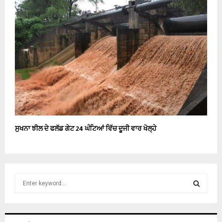
ਸੁਖਨਾ ਝੀਲ ਦੇ ਫਲੱਡ ਗੇਟ 24 ਘੰਟਿਆਂ ਵਿੱਚ ਦੂਜੀ ਵਾਰ ਖੋਲ੍ਹੇ
S
e
a
S
r
c