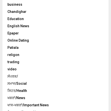
business
Chandighar
Education
English News
Epaper
Online Dating
Patiala
religon
trading
video
ਸੰਪਰਕ/
ਸਮਾਜ/Social
ਸਿਹਤ/Health
ਖਬਰਾਂ/News
ਖਾਸ-ਖਬਰਾਂ/Important News