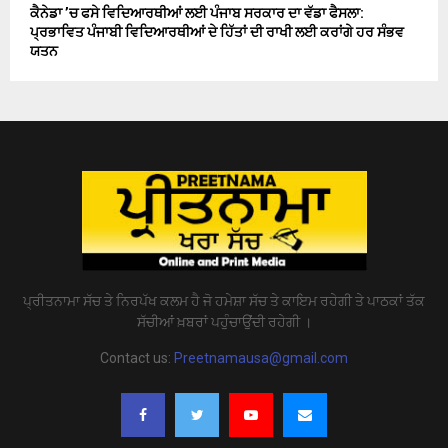
ਕੈਨੇਡਾ ’ਚ ਫਸੇ ਵਿਦਿਆਰਥੀਆਂ ਲਈ ਪੰਜਾਬ ਸਰਕਾਰ ਦਾ ਵੱਡਾ ਫੈਸਲਾ:
ਪ੍ਰਭਾਵਿਤ ਪੰਜਾਬੀ ਵਿਦਿਆਰਥੀਆਂ ਦੇ ਹਿੱਤਾਂ ਦੀ ਰਾਖੀ ਲਈ ਕਰਾਂਗੇ ਹਰ ਸੰਭਵ
ਯਤਨ
ਪ੍ਰੀਤਨਾਮਾ ਸੱਚ ਤੇ ਨਿਰਪੱਖ ਕਲਮ ਹੈ ਜੋ ਹਮੇਸ਼ਾ ਸੱਚ ਤੇ ਕਾਇਮ ਰਹੇਗੀ ਤੇ ਪਾਠਕਾਂ ਤੱਕ
ਸੱਚੀਆਂ ਖ਼ਬਰਾਂ ਪਹੁੰਚਾਉਂਦੀ ਰਹੇਗੀ ।
Contact us:
Preetnamausa@gmail.com