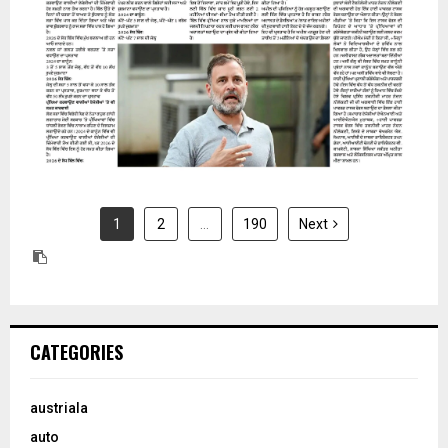
1
2
…
190
Next
CATEGORIES
austriala
auto