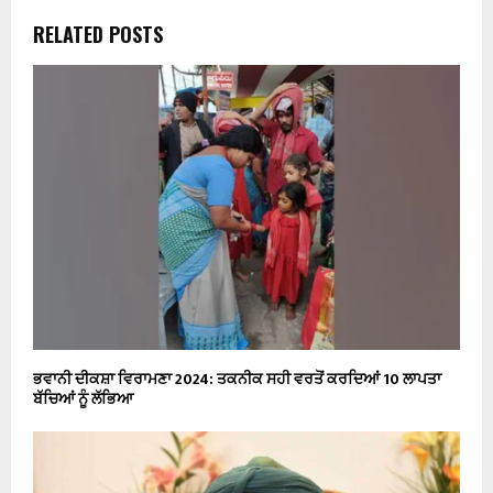
RELATED POSTS
ਭਵਾਨੀ ਦੀਕਸ਼ਾ ਵਿਰਾਮਣਾ 2024: ਤਕਨੀਕ ਸਹੀ ਵਰਤੋਂ ਕਰਦਿਆਂ 10 ਲਾਪਤਾ
ਬੱਚਿਆਂ ਨੂੰ ਲੱਭਿਆ