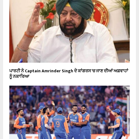
ਪਾਰਟੀ ਨੇ Captain Amrinder Singh ਦੇ ਕਾਂਗਰਸ ‘ਚ ਜਾਣ ਦੀਆਂ ਅਫ਼ਵਾਹਾਂ
ਨੂੰ ਨਕਾਰਿਆ