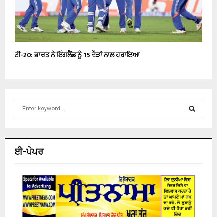
ਟੀ-20: ਭਾਰਤ ਨੇ ਇੰਗਲੈਂਡ ਨੂੰ 15 ਦੌੜਾਂ ਨਾਲ ਹਰਾਇਆ
S
e
a
S
r
c
E
ਈ-ਪੇਪਰ
h
f
A
o
r
R
:
C