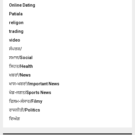
Online Dating
Patiala
religon
trading
video
ਸੰਪਰਕ/
ਸਮਾਜ/Social
ਸਿਹਤ/Health
ਖਬਰਾਂ/News
ਖਾਸ-ਖਬਰਾਂ/Important News
ਖੇਡ-ਜਗਤ/Sports News
ਫਿਲਮ-ਸੰਸਾਰ/Filmy
ਰਾਜਨੀਤੀ/Politics
ਵਿਅੰਗ