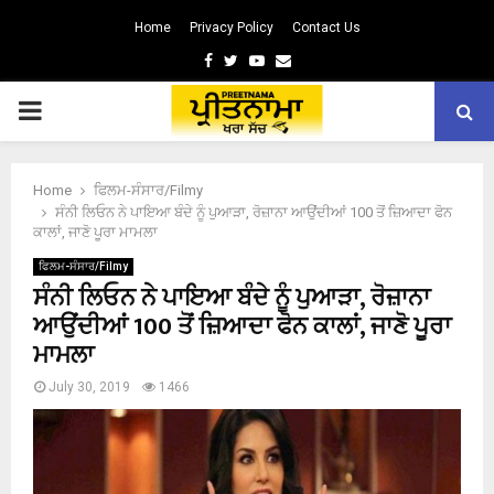
Home
Privacy Policy
Contact Us
Facebook
Twitter
Youtube
Email
PRIMARY
MENU
Home
ਫਿਲਮ-ਸੰਸਾਰ/Filmy
ਸੰਨੀ ਲਿਓਨ ਨੇ ਪਾਇਆ ਬੰਦੇ ਨੂੰ ਪੁਆੜਾ, ਰੋਜ਼ਾਨਾ ਆਉਂਦੀਆਂ 100 ਤੋਂ ਜ਼ਿਆਦਾ ਫੋਨ
ਕਾਲਾਂ, ਜਾਣੋ ਪੂਰਾ ਮਾਮਲਾ
ਫਿਲਮ-ਸੰਸਾਰ/Filmy
ਸੰਨੀ ਲਿਓਨ ਨੇ ਪਾਇਆ ਬੰਦੇ ਨੂੰ ਪੁਆੜਾ, ਰੋਜ਼ਾਨਾ
ਆਉਂਦੀਆਂ 100 ਤੋਂ ਜ਼ਿਆਦਾ ਫੋਨ ਕਾਲਾਂ, ਜਾਣੋ ਪੂਰਾ
ਮਾਮਲਾ
July 30, 2019
1466