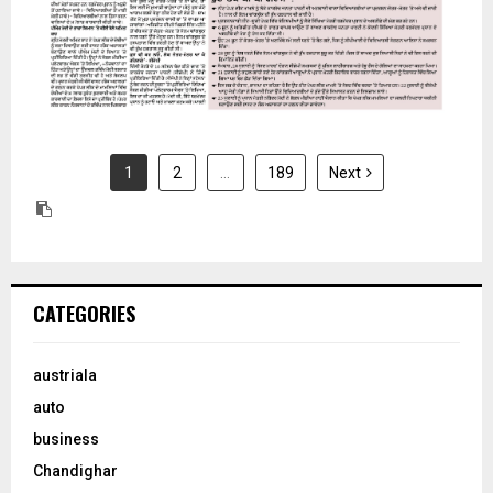
1
2
…
189
Next
CATEGORIES
austriala
auto
business
Chandighar