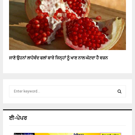
ਜਾਣੋ ਉਹਨਾਂ ਲਾਹੇਵੰਦ ਫਲਾਂ ਬਾਰੇ ਜਿਨ੍ਹਾਂ ਨੂੰ ਖਾਣ ਨਾਲ ਘੱਟਦਾ ਹੈ ਵਜ਼ਨ
S
e
a
S
r
c
E
ਈ-ਪੇਪਰ
h
f
A
o