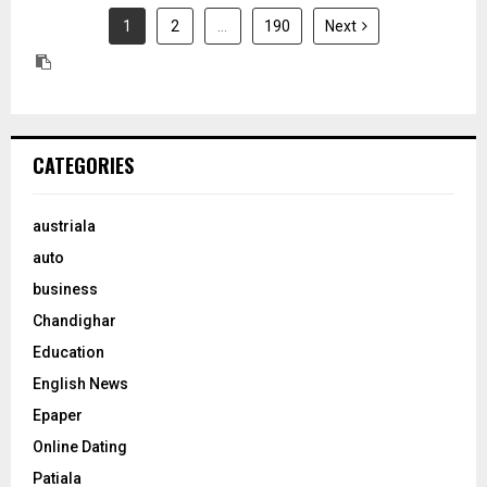
1
2
…
190
Next
CATEGORIES
austriala
auto
business
Chandighar
Education
English News
Epaper
Online Dating
Patiala