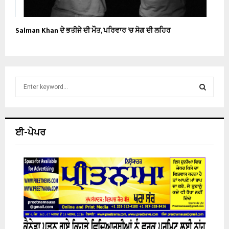
Salman Khan ਦੇ ਭਤੀਜੇ ਦੀ ਮੌਤ, ਪਰਿਵਾਰ ‘ਚ ਸੋਗ ਦੀ ਲਹਿਰ
S
e
a
S
r
c
E
ਈ-ਪੇਪਰ
h
f
A
o
r
R
:
C
H