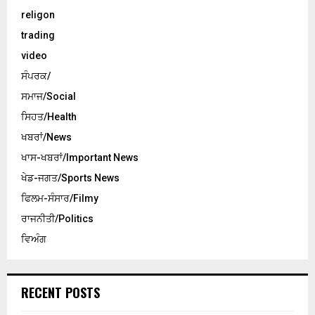
religon
trading
video
ਸੰਪਰਕ/
ਸਮਾਜ/Social
ਸਿਹਤ/Health
ਖਬਰਾਂ/News
ਖਾਸ-ਖਬਰਾਂ/Important News
ਖੇਡ-ਜਗਤ/Sports News
ਫਿਲਮ-ਸੰਸਾਰ/Filmy
ਰਾਜਨੀਤੀ/Politics
ਵਿਅੰਗ
RECENT POSTS