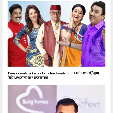
Taarak mehta ka ooltah chashmah: ‘ਤਾਰਕ ਮਹਿਤਾ’ ਕਿਊਂ ਗੁਆ
ਰਿਹੈ ਆਪਣੀ ਚਮਕ? ਜਾਣੋ ਕਾਰਨ