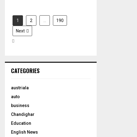
1
2
…
190
Next
CATEGORIES
austriala
auto
business
Chandighar
Education
English News