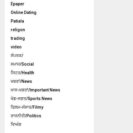
Epaper
Online Dating
Patiala
religon
trading
video
ਸੰਪਰਕ/
ਸਮਾਜ/Social
ਸਿਹਤ/Health
ਖਬਰਾਂ/News
ਖਾਸ-ਖਬਰਾਂ/Important News
ਖੇਡ-ਜਗਤ/Sports News
ਫਿਲਮ-ਸੰਸਾਰ/Filmy
ਰਾਜਨੀਤੀ/Politics
ਵਿਅੰਗ