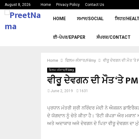
August 8, 2026
Home
Privacy Policy
Contact Us
HOME
ਸਮਾਜ/SOCIAL
ਸਿਹਤ/HEAL
ਈ-ਪੇਪਰ/EPAPER
ਸੰਪਰਕ/CONTACT
Home
ਫਿਲਮ-ਸੰਸਾਰ/Filmy
ਵੀਰੂ ਦੇਵਗਨ ਦੀ ਮੌਤ ‘ਤ
ਫਿਲਮ-ਸੰਸਾਰ/Filmy
ਵੀਰੂ ਦੇਵਗਨ ਦੀ ਮੌਤ ‘ਤੇ P
June 2, 2019
1631
ਪ੍ਰਧਾਨ ਮੰਤਰੀ ਸ੍ਰੀ ਨਰਿੰਦਰ ਮੋਦੀ ਨੇ ਐਕਸ਼ਨ ਡਾਇਰੈਕਟਰ 
ਦੇ ਯੋਗਦਾਨ ਨੂੰ ਚੇਤੇ ਕੀਤਾ ਹੈ। ‘ਰੋਟੀ ਕੱਪੜਾ ਔਰ ਮ
ਅਤੇ ਅਦਾਕਾਰ ਅਜੇ ਦੇਵਗਨ ਦੇ ਪਿਤਾ ਵੀਰੂ ਦੇਵਗਨ ਦਾ ਮੁ