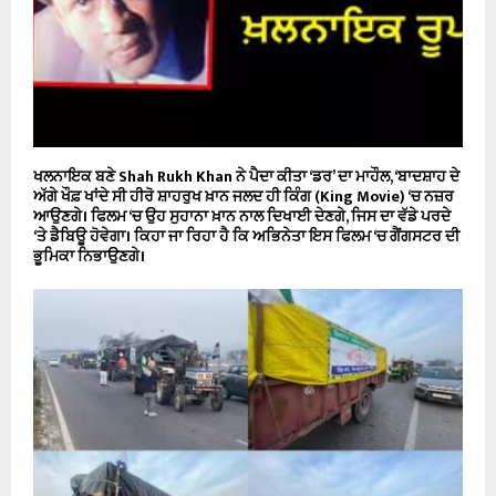
ਖਲਨਾਇਕ ਬਣੇ Shah Rukh Khan ਨੇ ਪੈਦਾ ਕੀਤਾ ‘ਡਰ’ ਦਾ ਮਾਹੌਲ, ‘ਬਾਦਸ਼ਾਹ ਦੇ
ਅੱਗੇ ਖੌਫ਼ ਖਾਂਦੇ ਸੀ ਹੀਰੋ ਸ਼ਾਹਰੁਖ ਖ਼ਾਨ ਜਲਦ ਹੀ ਕਿੰਗ (King Movie) ‘ਚ ਨਜ਼ਰ
ਆਉਣਗੇ। ਫਿਲਮ ‘ਚ ਉਹ ਸੁਹਾਨਾ ਖ਼ਾਨ ਨਾਲ ਦਿਖਾਈ ਦੇਣਗੇ, ਜਿਸ ਦਾ ਵੱਡੇ ਪਰਦੇ
‘ਤੇ ਡੈਬਿਊ ਹੋਵੇਗਾ। ਕਿਹਾ ਜਾ ਰਿਹਾ ਹੈ ਕਿ ਅਭਿਨੇਤਾ ਇਸ ਫਿਲਮ ‘ਚ ਗੈਂਗਸਟਰ ਦੀ
ਭੂਮਿਕਾ ਨਿਭਾਉਣਗੇ।