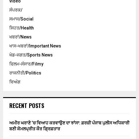
video
ਸੰਪਰਕ/
ਸਮਾਜ/Social
ਸਿਹਤ/Health
ਖਬਰਾਂ/News
ਖਾਸ-ਖਬਰਾਂ/Important News
ਖੇਡ-ਜਗਤ/Sports News
ਫਿਲਮ-ਸੰਸਾਰ/Filmy
ਰਾਜਨੀਤੀ/Politics
ਵਿਅੰਗ
RECENT POSTS
ਅਮੀਰ ਘਰਾਣੇ ‘ਚ ਵਿਆਹ ਕਰਵਾਉਣ ਦਾ ਝਾਂਸਾ: ਫ਼ਰਜ਼ੀ ਪੰਜਾਬ ਪੁਲੀਸ ਅਧਿਕਾਰੀ
ਬਣੀ ਕੋਮਲਪ੍ਰੀਤ ਕੌਰ ਗ੍ਰਿਫ਼ਤਾਰ