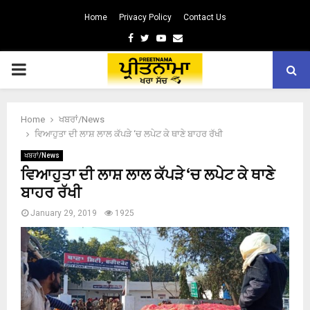
Home
Privacy Policy
Contact Us
Facebook
Twitter
Youtube
Email
PRIMARY
MENU
Home
ਖਬਰਾਂ/News
ਵਿਆਹੁਤਾ ਦੀ ਲਾਸ਼ ਲਾਲ ਕੱਪੜੇ ‘ਚ ਲਪੇਟ ਕੇ ਥਾਣੇ ਬਾਹਰ ਰੱਖੀ
ਖਬਰਾਂ/News
ਵਿਆਹੁਤਾ ਦੀ ਲਾਸ਼ ਲਾਲ ਕੱਪੜੇ ‘ਚ ਲਪੇਟ ਕੇ ਥਾਣੇ
ਬਾਹਰ ਰੱਖੀ
January 29, 2019
1925