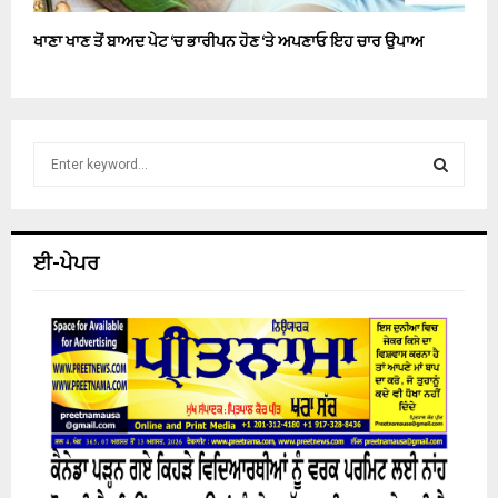
ਖਾਣਾ ਖਾਣ ਤੋਂ ਬਾਅਦ ਪੇਟ ‘ਚ ਭਾਰੀਪਨ ਹੋਣ ‘ਤੇ ਅਪਣਾਓ ਇਹ ਚਾਰ ਉਪਾਅ
S
e
a
S
r
c
E
ਈ-ਪੇਪਰ
h
f
A
o
r
R
:
C
H