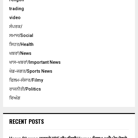
trading
video
ਸੰਪਰਕ/
ਸਮਾਜ/Social
ਸਿਹਤ/Health
ਖਬਰਾਂ/News
ਖਾਸ-ਖਬਰਾਂ/Important News
ਖੇਡ-ਜਗਤ/Sports News
ਫਿਲਮ-ਸੰਸਾਰ/Filmy
ਰਾਜਨੀਤੀ/Politics
ਵਿਅੰਗ
RECENT POSTS