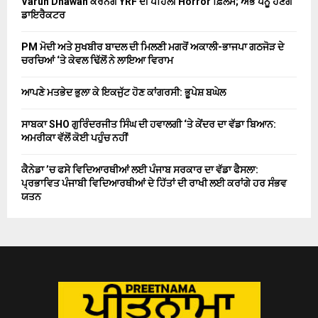
Varun Dhawan ਕਰਨਗੇ YRF ਦੀ ਪਹਿਲੀ Horror ਫ਼ਿਲਮ; ਅਭੈ ਪੰਨੂ ਹੋਣਗੇ
ਡਾਇਰੈਕਟਰ
PM ਮੋਦੀ ਅਤੇ ਸੁਖਬੀਰ ਬਾਦਲ ਦੀ ਮਿਲਣੀ ਮਗਰੋਂ ਅਕਾਲੀ-ਭਾਜਪਾ ਗਠਜੋੜ ਦੇ
ਚਰਚਿਆਂ ‘ਤੇ ਕੇਵਲ ਢਿੱਲੋਂ ਨੇ ਲਾਇਆ ਵਿਰਾਮ
ਆਪਣੇ ਮਤਭੇਦ ਭੁਲਾ ਕੇ ਇਕਜੁੱਟ ਹੋਣ ਕਾਂਗਰਸੀ: ਭੂਪੇਸ਼ ਬਘੇਲ
ਸਾਬਕਾ SHO ਗੁਰਿੰਦਰਜੀਤ ਸਿੰਘ ਦੀ ਹਵਾਲਗੀ ‘ਤੇ ਕੇਂਦਰ ਦਾ ਵੱਡਾ ਬਿਆਨ:
ਅਮਰੀਕਾ ਵੱਲੋਂ ਕੋਈ ਪਹੁੰਚ ਨਹੀਂ
ਕੈਨੇਡਾ ’ਚ ਫਸੇ ਵਿਦਿਆਰਥੀਆਂ ਲਈ ਪੰਜਾਬ ਸਰਕਾਰ ਦਾ ਵੱਡਾ ਫੈਸਲਾ:
ਪ੍ਰਭਾਵਿਤ ਪੰਜਾਬੀ ਵਿਦਿਆਰਥੀਆਂ ਦੇ ਹਿੱਤਾਂ ਦੀ ਰਾਖੀ ਲਈ ਕਰਾਂਗੇ ਹਰ ਸੰਭਵ
ਯਤਨ