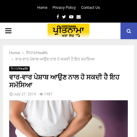
Home
Privacy Policy
Contact Us
Facebook
Twitter
Youtube
Email
PRIMARY
MENU
Home
ਸਿਹਤ/Health
ਵਾਰ-ਵਾਰ ਪੇਸ਼ਾਬ ਆਉਣ ਨਾਲ ਹੋ ਸਕਦੀ ਹੈ ਇਹ ਸਮੱਸਿਆ
ਸਿਹਤ/Health
ਵਾਰ-ਵਾਰ ਪੇਸ਼ਾਬ ਆਉਣ ਨਾਲ ਹੋ ਸਕਦੀ ਹੈ ਇਹ
ਸਮੱਸਿਆ
July 27, 2019
1987