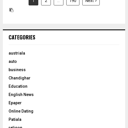
1
2
…
190
Next
CATEGORIES
austriala
auto
business
Chandighar
Education
English News
Epaper
Online Dating
Patiala
religon