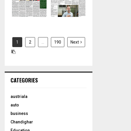
H
2026
2026
1
2
…
190
Next
CATEGORIES
austriala
auto
business
Chandighar
Education