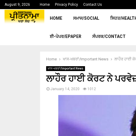
August 9, 2026
Home
Privacy Policy
Contact Us
HOME
ਸਮਾਜ/SOCIAL
ਸਿਹਤ/HEALT
ਈ-ਪੇਪਰ/EPAPER
ਸੰਪਰਕ/CONTACT
Home
ਖਾਸ-ਖਬਰਾਂ/Important News
ਲਾਹੌਰ ਹਾਈ ਕੋ
ਖਾਸ-ਖਬਰਾਂ/Important News
ਲਾਹੌਰ ਹਾਈ ਕੋਰਟ ਨੇ ਪਰਵੇਜ਼
January 14, 2020
1012