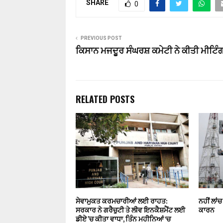
SHARE
0
PREVIOUS POST
ਕਿਸਾਨ ਮਜਦੂਰ ਸੰਘਰਸ਼ ਕਮੇਟੀ ਨੇ ਕੀਤੀ ਮੀਟਿੰ
RELATED POSTS
ਸੇਵਾਮੁਕਤ ਕਰਮਚਾਰੀਆਂ ਲਈ ਰਾਹਤ:
ਨਹੀਂ ਲਾਂ
ਸਰਕਾਰ ਨੇ ਗਰੈਚੁਟੀ ਤੇ ਲੀਵ ਇਨਕੈਸ਼ਮੈਂਟ ਲਈ
ਕਾਰਨ
ਡੀਏ ’ਚ ਕੀਤਾ ਵਾਧਾ, ਤਿੰਨ ਮਹੀਨਿਆਂ ‘ਚ