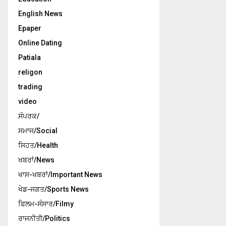
English News
Epaper
Online Dating
Patiala
religon
trading
video
ਸੰਪਰਕ/
ਸਮਾਜ/Social
ਸਿਹਤ/Health
ਖਬਰਾਂ/News
ਖਾਸ-ਖਬਰਾਂ/Important News
ਖੇਡ-ਜਗਤ/Sports News
ਫਿਲਮ-ਸੰਸਾਰ/Filmy
ਰਾਜਨੀਤੀ/Politics