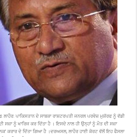
ਲਾਹੌਰ: ਪਾਕਿਸਤਾਨ ਦੇ ਸਾਬਕਾ ਰਾਸ਼ਟਰਪਤੀ ਜਨਰਲ ਪਰਵੇਜ਼ ਮੁਸ਼ੱਰਫ ਨੂੰ ਵੱਡੀ
ੀ ਸਜ਼ਾ ਨੂੰ ਖਾਰਿਜ ਕਰ ਦਿੱਤਾ ਹੈ । ਇਸਦੇ ਨਾਲ ਹੀ ਉਨ੍ਹਾਂ ਨੂੰ ਮੌਤ ਦੀ ਸਜ਼ਾ
ਨਕ’ ਕਰਾਰ ਦੇ ਦਿੱਤਾ ਗਿਆ ਹੈ ।ਦਰਅਸਲ, ਲਾਹੌਰ ਹਾਈ ਕੋਰਟ ਵੱਲੋਂ ਇਹ ਫੈਸਲਾ