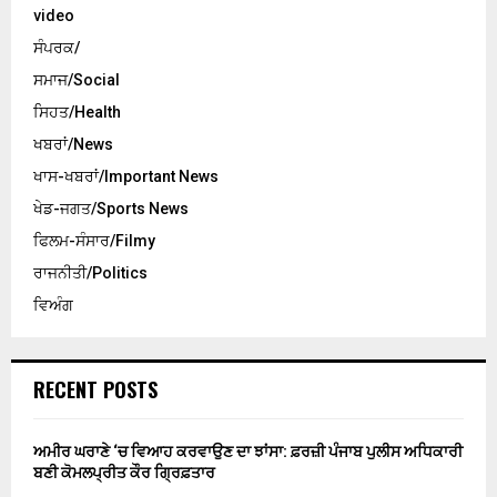
video
ਸੰਪਰਕ/
ਸਮਾਜ/Social
ਸਿਹਤ/Health
ਖਬਰਾਂ/News
ਖਾਸ-ਖਬਰਾਂ/Important News
ਖੇਡ-ਜਗਤ/Sports News
ਫਿਲਮ-ਸੰਸਾਰ/Filmy
ਰਾਜਨੀਤੀ/Politics
ਵਿਅੰਗ
RECENT POSTS
ਅਮੀਰ ਘਰਾਣੇ ‘ਚ ਵਿਆਹ ਕਰਵਾਉਣ ਦਾ ਝਾਂਸਾ: ਫ਼ਰਜ਼ੀ ਪੰਜਾਬ ਪੁਲੀਸ ਅਧਿਕਾਰੀ
ਬਣੀ ਕੋਮਲਪ੍ਰੀਤ ਕੌਰ ਗ੍ਰਿਫ਼ਤਾਰ