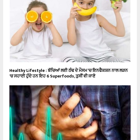
Healthy Lifestyle : ਬੱਚਿਆਂ ਲਈ ਠੰਢ ਦੇ ਮੌਸਮ ‘ਚ ਇਨਫੈਕਸ਼ਨ ਨਾਲ ਲੜਨ
‘ਚ ਸਹਾਈ ਹੁੰਦੇ ਹਨ ਇਹ 6 Superfoods, ਤੁਸੀਂ ਵੀ ਜਾਣੋ