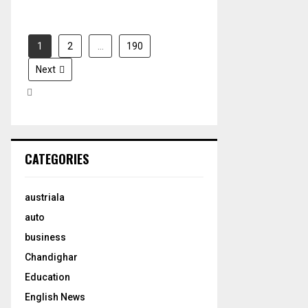
1
2
…
190
Next
CATEGORIES
austriala
auto
business
Chandighar
Education
English News