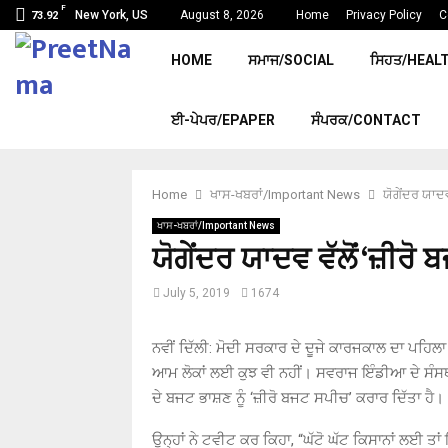
F
New York, US
August 8, 2026
Home
Privacy Policy
C
73.92
HOME
ਸਮਾਜ/SOCIAL
ਸਿਹਤ/HEAL
ਈ-ਪੇਪਰ/EPAPER
ਸੰਪਰਕ/CONTACT
Home
ਖਾਸ-ਖਬਰਾਂ/Important News
ਯੋਗੇਂਦਰ ਯਾਦਵ
ਖਾਸ-ਖਬਰਾਂ/Important News
ਯੋਗੇਂਦਰ ਯਾਦਵ ਵੱਲੋਂ ‘ਜ਼ੀਰ
July 5, 2019
1674
ਨਵੀਂ ਦਿੱਲੀ
:
ਮੋਦੀ ਸਰਕਾਰ ਦੇ ਦੂਜੇ ਕਾਰਜਕਾਲ ਦਾ ਪਹਿਲਾ
ਆਮ ਲੋਕਾਂ ਲਈ ਕੁਝ ਵੀ ਨਹੀਂ। ਸਵਰਾਜ ਇੰਡੀਆ ਦੇ ਸੰਸ
ਦੇ ਬਜਟ ਭਾਸ਼ਣ ਨੂੰ ‘ਜ਼ੀਰੋ ਬਜਟ ਸਪੀਚ’ ਕਰਾਰ ਦਿੱਤਾ ਹੈ।
ਉਨ੍ਹਾਂ ਨੇ ਟਵੀਟ ਕਰ ਕਿਹਾ
, “
ਘੱਟੋ ਘੱਟ ਕਿਸਾਨਾਂ ਲਈ ਤਾ