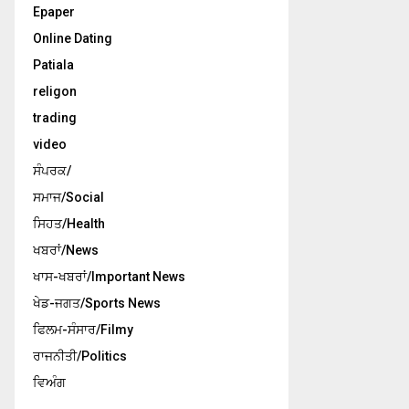
Epaper
Online Dating
Patiala
religon
trading
video
ਸੰਪਰਕ/
ਸਮਾਜ/Social
ਸਿਹਤ/Health
ਖਬਰਾਂ/News
ਖਾਸ-ਖਬਰਾਂ/Important News
ਖੇਡ-ਜਗਤ/Sports News
ਫਿਲਮ-ਸੰਸਾਰ/Filmy
ਰਾਜਨੀਤੀ/Politics
ਵਿਅੰਗ