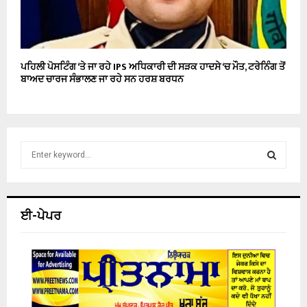
ਪਹਿਲੀ ਪੋਸਟਿੰਗ ‘ਤੇ ਜਾ ਰਹੇ IPS ਅਧਿਕਾਰੀ ਦੀ ਸੜਕ ਹਾਦਸੇ ‘ਚ ਮੌਤ, ਟਰੇਨਿੰਗ ਤੋਂ
ਬਾਅਦ ਚਾਰਜ ਸੰਭਾਲਣ ਜਾ ਰਹੇ ਸਨ ਹਰਸ਼ ਬਰਧਨ
S
e
a
S
r
c
E
ਈ-ਪੇਪਰ
h
f
A
o
r
R
:
C