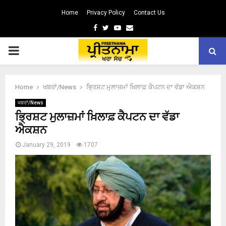
Home
Privacy Policy
Contact Us
Facebook
Twitter
Youtube
Email
PRIMARY
MENU
Home
ਖਬਰਾਂ/News
ਭ੍ਰਿਸ਼ਟ ਮੁਲਾਜ਼ਮਾਂ ਖ਼ਿਲਾਫ਼ ਕੈਪਟਨ ਦਾ ਵੱਡਾ ਐਕਸ਼ਨ
ਖਬਰਾਂ/News
ਭ੍ਰਿਸ਼ਟ ਮੁਲਾਜ਼ਮਾਂ ਖ਼ਿਲਾਫ਼ ਕੈਪਟਨ ਦਾ ਵੱਡਾ
ਐਕਸ਼ਨ
January 29, 2019
1707