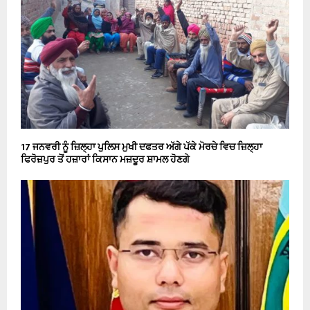
17 ਜਨਵਰੀ ਨੂੰ ਜ਼ਿਲ੍ਹਾ ਪੁਲਿਸ ਮੁਖੀ ਦਫਤਰ ਅੱਗੇ ਪੱਕੇ ਮੋਰਚੇ ਵਿਚ ਜ਼ਿਲ੍ਹਾ
ਫਿਰੋਜ਼ਪੁਰ ਤੋਂ ਹਜ਼ਾਰਾਂ ਕਿਸਾਨ ਮਜ਼ਦੂਰ ਸ਼ਾਮਲ ਹੋਣਗੇ