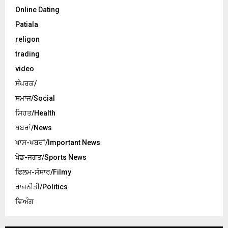
Online Dating
Patiala
religon
trading
video
ਸੰਪਰਕ/
ਸਮਾਜ/Social
ਸਿਹਤ/Health
ਖਬਰਾਂ/News
ਖਾਸ-ਖਬਰਾਂ/Important News
ਖੇਡ-ਜਗਤ/Sports News
ਫਿਲਮ-ਸੰਸਾਰ/Filmy
ਰਾਜਨੀਤੀ/Politics
ਵਿਅੰਗ