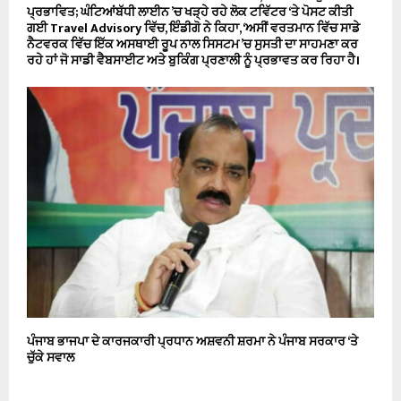
ਪ੍ਰਭਾਵਿਤ; ਘੰਟਿਆਂਬੱਧੀ ਲਾਈਨ ’ਚ ਖੜ੍ਹੇ ਰਹੇ ਲੋਕ ਟਵਿੱਟਰ ‘ਤੇ ਪੋਸਟ ਕੀਤੀ
ਗਈ Travel Advisory ਵਿੱਚ, ਇੰਡੀਗੋ ਨੇ ਕਿਹਾ, ‘ਅਸੀਂ ਵਰਤਮਾਨ ਵਿੱਚ ਸਾਡੇ
ਨੈਟਵਰਕ ਵਿੱਚ ਇੱਕ ਅਸਥਾਈ ਰੂਪ ਨਾਲ ਸਿਸਟਮ ’ਚ ਸੁਸਤੀ ਦਾ ਸਾਹਮਣਾ ਕਰ
ਰਹੇ ਹਾਂ ਜੋ ਸਾਡੀ ਵੈਬਸਾਈਟ ਅਤੇ ਬੁਕਿੰਗ ਪ੍ਰਣਾਲੀ ਨੂੰ ਪ੍ਰਭਾਵਤ ਕਰ ਰਿਹਾ ਹੈ।
ਪੰਜਾਬ ਭਾਜਪਾ ਦੇ ਕਾਰਜਕਾਰੀ ਪ੍ਰਧਾਨ ਅਸ਼ਵਨੀ ਸ਼ਰਮਾ ਨੇ ਪੰਜਾਬ ਸਰਕਾਰ ‘ਤੇ
ਚੁੱਕੇ ਸਵਾਲ