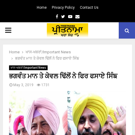
Home
Privacy Policy
Contact Us
Facebook
Twitter
Youtube
Email
PRIMARY
MENU
Home
ਖਾਸ-ਖਬਰਾਂ/Important News
ਭਗਵੰਤ ਮਾਨ ਤੇ ਕੇਵਲ ਢਿੱਲੋਂ ਨੇ ਫਿਰ ਫਸਾਏ ਸਿੰਙ
ਖਾਸ-ਖਬਰਾਂ/Important News
ਭਗਵੰਤ ਮਾਨ ਤੇ ਕੇਵਲ ਢਿੱਲੋਂ ਨੇ ਫਿਰ ਫਸਾਏ ਸਿੰਙ
May 3, 2019
1731