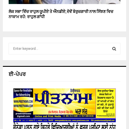
ਲੋਕ ਸਭਾ ਵਿੱਚ ਰਾਹੁਲ ਯੂਪੀਏ ਤੇ ਐੱਨਡੀਏ, ਦੋਵੇਂ ਬੇਰੁਜ਼ਗਾਰੀ ਨਾਲ ਸਿੱਝਣ ਵਿਚ
ਨਾਕਾਮ ਰਹੇ: ਰਾਹੁਲ ਗਾਂਧੀ
S
e
a
S
r
c
E
ਈ-ਪੇਪਰ
h
f
A
o
r
R
:
C
H