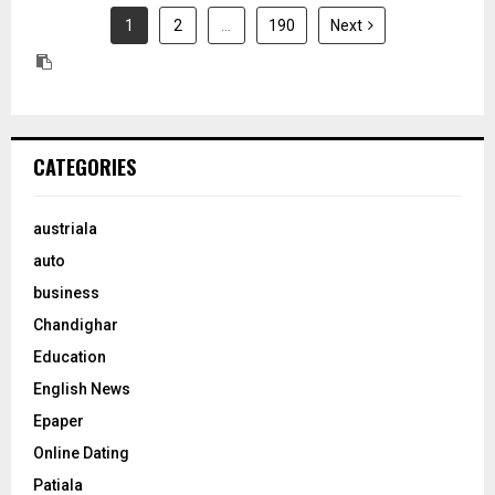
1
2
…
190
Next
CATEGORIES
austriala
auto
business
Chandighar
Education
English News
Epaper
Online Dating
Patiala