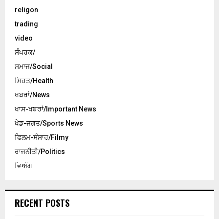
religon
trading
video
ਸੰਪਰਕ/
ਸਮਾਜ/Social
ਸਿਹਤ/Health
ਖਬਰਾਂ/News
ਖਾਸ-ਖਬਰਾਂ/Important News
ਖੇਡ-ਜਗਤ/Sports News
ਫਿਲਮ-ਸੰਸਾਰ/Filmy
ਰਾਜਨੀਤੀ/Politics
ਵਿਅੰਗ
RECENT POSTS